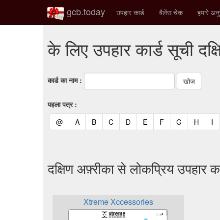
gcb.today
उपहार कार्ड
बैलेंस चेक
हमारे अनु
के लिए उपहार कार्ड सूची दक्
कार्ड का नाम :
पहला पत्र :
(current)
(current)
(current)
(current)
(current)
(current)
(current)
(current)
(curren
(c
@
A
B
C
D
E
F
G
H
I
दक्षिण अफ़्रीका से लोकप्रिय उपहार का
Xtreme Xccessories