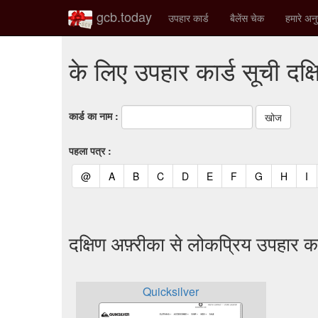
gcb.today
उपहार कार्ड
बैलेंस चेक
हमारे अनु
के लिए उपहार कार्ड सूची दक्
कार्ड का नाम :
पहला पत्र :
(current)
(current)
(current)
(current)
(current)
(current)
(current)
(current)
(curren
(c
@
A
B
C
D
E
F
G
H
I
दक्षिण अफ़्रीका से लोकप्रिय उपहार का
Quicksilver