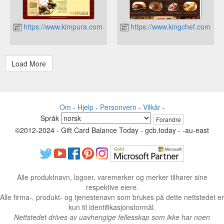
https://www.kimpura.com.ph
https://www.kingchef.com.ph
Om
-
Hjelp
-
Personvern
-
Vilkår
-
Språk
Forandre
©2012-2024 - Gift Card Balance Today - gcb.today - -au-east
Alle produktnavn, logoer, varemerker og merker tilhører sine
respektive eiere.
Alle firma-, produkt- og tjenestenavn som brukes på dette nettstedet er
kun til identifikasjonsformål.
Nettstedet drives av uavhengige fellesskap som ikke har noen