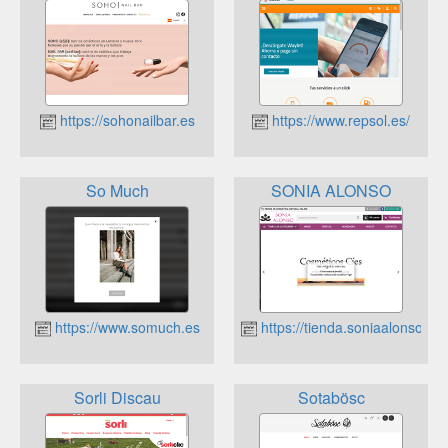
https://sohonailbar.es
https://www.repsol.es/
So Much
SONIA ALONSO
https://www.somuch.es
https://tienda.soniaalonso.es
Sorli Discau
Sotabösc