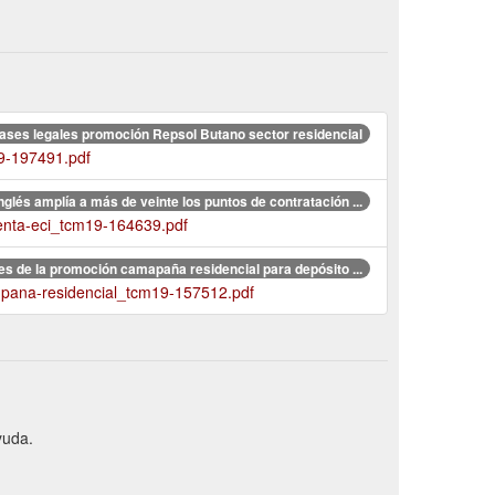
ases legales promoción Repsol Butano sector residencial
19-197491.pdf
Inglés amplía a más de veinte los puntos de contratación ...
enta-eci_tcm19-164639.pdf
es de la promoción camapaña residencial para depósito ...
ampana-residencial_tcm19-157512.pdf
yuda.