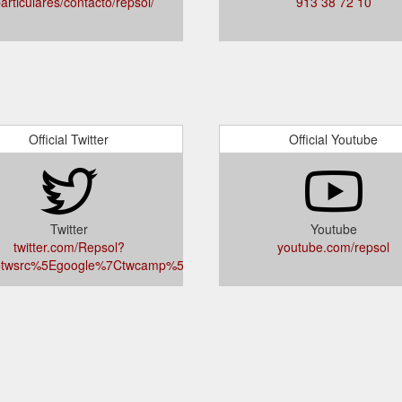
particulares/contacto/repsol/
913 38 72 10
Official Twitter
Official Youtube
Twitter
Youtube
twitter.com/Repsol?
youtube.com/repsol
c=twsrc%5Egoogle%7Ctwcamp%5Eserp%7Ctwgr%5Eauthor