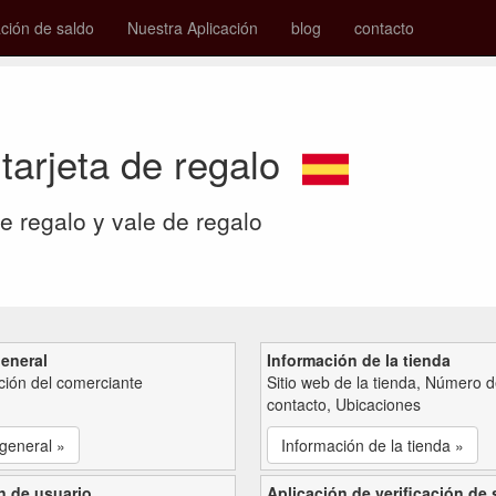
ión de saldo
Nuestra Aplicación
blog
contacto
 tarjeta de regalo
de regalo y vale de regalo
general
Información de la tienda
ción del comerciante
Sitio web de la tienda, Número 
contacto, Ubicaciones
 general »
Información de la tienda »
n de usuario
Aplicación de verificación de 