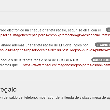
reo electrónico un cheque o tarjeta regalo, según se elija, con el
B
epsol.es/imagenes/repsolpores/es/bbll-promocion-glp-residencial_tcm
 se añade además una tarjeta regalo de El Corte Inglés por
El Corte 
psol.es/imagenes/repsolpores/es/NP16072019-repsol-nuevos-puntos-v
el cheque y de la tarjeta regalo será de DOSCIENTOS
Bases legal
ientes que ...
https://www.repsol.es/imagenes/repsolpores/es/bbll-c
regalo
 del saldo del teléfono, mostrador de la tienda de visitas / mesa de a