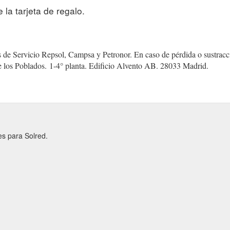
la tarjeta de regalo.
ones de Servicio Repsol, Campsa y Petronor. En caso de pérdida o sus
 los Poblados.
(gcb.today#BFE1).
1-4° planta. Edificio Alvento AB. 28033 Madrid.
es para Solred.