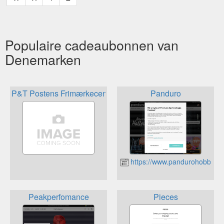
Populaire cadeaubonnen van
Denemarken
P&T Postens Frimærkecenter
Panduro
https://www.pandurohobby.dk
Peakperfomance
Pieces