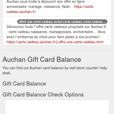
Auchan vous invite à découvrir son offre en ligne :
anniversaire, mariage, naissance, Noël…
https://carte-
cadeau.auchan.fr/
Offrir une carte cadeau, achat carte cadeau, carte cadeau ...
Découvrez toute l''offre carte cadeaux proposée sur Auchan.fr
: carte cadeau naissance, mariage/pacs, anniversaire… Vous
avez l''embarras du choix pour faire plaisir à vos proches !
https://carte-cadeau.auchan.fr/j-offre-une-carte-cadeau.html
Parcourez toutes nos
Toutes les Cartes cadeaux - Auchan.fr
Auchan Gift Card Balance
cartes cadeaux illustrées et choisissez le visuel qui correspond
le mieux à la personne qui la recevra ! Nos cartes s''utilisent
dans l''ensemble des magasins et drives Auchan.
https://carte-
You can find out Auchan card balance by visit store counter/ help
cadeau.auchan.fr/j-offre-une-carte-
desk.
cadeau/themes/illustration.html
Gift Card Balance
Massage, spa...
Coffret cadeau bien-être pas cher à prix Auchan
Gift Card Balance Check Options
un choix énorme de coffrets-cadeau bien-être ! ... Carte
waaoh ..... hammam, soin du visage, modelage du corps,
relaxation... voila un cadeau ...
https://www.auchan.fr/coffret-
cadeau/coffret-bien-etre/c-2015121402