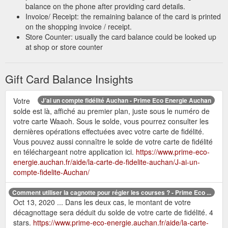
Durée de validité: 1 an. Bon à savoir: la carte est envoyée
balance on the phone after providing card details.
avec courrier personnalisé. Une question concernant les ...
Invoice/ Receipt: the remaining balance of the card is printed
https://carte-cadeau.auchan.fr/felicitations.html
on the shopping invoice / receipt.
Store Counter: usually the card balance could be looked up
Carte cadeau 100% Personnalisable - J''offre une carte cadeau
at shop or store counter
Vous recherchez une idée de cadeau pour un proche ? Optez
pour une carte cadeau 100% personnalisable en ligne, sur
Auchan.fr. Il suffit d'ajouter la photo et ...
https://carte-
Gift Card Balance Insights
cadeau.auchan.fr/carte-cadeau-100-personnalisable.html
Votre
J’ai un compte fidélité Auchan - Prime Eco Energie Auchan
e-Carte Cadeau : un souvenir par jour avec le calendrier ...
solde est là, affiché au premier plan, juste sous le numéro de
Commandez votre e-Carte cadeau, puis recevez par e-mail un
votre carte Waaoh. Sous le solde, vous pourrez consulter les
code unique vous permettant de passer commande du produit
dernières opérations effectuées avec votre carte de fidélité.
choisi. Votre e-Carte cadeau est valable 2 mois à partir de la
Vous pouvez aussi connaître le solde de votre carte de fidélité
date d’achat. Offrir une e-Carte cadeau . En panne d’idées de
en téléchargeant notre application ici.
https://www.prime-eco-
cadeaux ? L’e-Carte cadeau Auchan Photo est une façon
energie.auchan.fr/aide/la-carte-de-fidelite-auchan/J-ai-un-
facile et rapide de faire plaisir.
https://photo.auchan.fr/bons-
compte-fidelite-Auchan/
cadeaux-photo/calendrier-vertical-a4
Comment utiliser la cagnotte pour régler les courses ? - Prime Eco ...
AUCHAN Carte Cadeau. A la recherche d'une
L''offre Auchan
Oct 13, 2020 ... Dans les deux cas, le montant de votre
idée cadeau ? Auchan vous propose un site dédié à la vente
décagnottage sera déduit du solde de votre carte de fidélité. 4
de cartes cadeaux. Vous y retrouverez toute la ...
stars.
https://www.prime-eco-energie.auchan.fr/aide/la-carte-
https://www.auchan.fr/auchan-fr-et-vous-nos-offres/e-auchan-