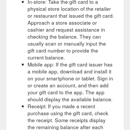
In-store: Take the gift card to a
Offrez le choix du cadeau avec la carte
Carte cadeau Auchan
physical store location of the retailer
cadeau Auchan !
https://carte-cadeau.auchan.fr/carte-
or restaurant that issued the gift card.
generique-2020.html
Approach a store associate or
cashier and request assistance in
Quel
Carte cadeau pour lui, carte cadeau homme - Auchan.fr
cadeau choisir pour lui faire plaisir ? Et si vous optiez pour une
checking the balance. They can
carte cadeau Auchan ? Il choisira le ou les cadeaux dont il a
usually scan or manually input the
vraiment envie. Grand choix parmi de nombreux rayons
gift card number to provide the
homme.
https://carte-cadeau.auchan.fr/j-offre-une-carte-
current balance.
cadeau/pour-qui/lui.html
Mobile app: If the gift card issuer has
Une
C''est Kdo - Carte Cadeau Auchan : offrez des cartes ...
a mobile app, download and install it
question concernant les cartes cadeaux Auchan, contactez-
on your smartphone or tablet. Sign in
nous ! 01 30 69 56 72 (Appel non surtaxé) Vous êtes une
or create an account, and then add
entreprise, une collectivité ou un comité d''entreprise ?
your gift card to the app. The app
Découvrez des cartes cadeaux adaptées à vos besoins. En
should display the available balance.
savoir plus. Article(s) ajouté(s) au panier. Nom de la carte .
Réf. Quantité : Je continue mes achats Je passe commande .
Receipt: If you made a recent
InscriptionNewsletter. Carte ...
https://carte-
purchase using the gift card, check
cadeau.auchan.fr/c-est-kdo.html
the receipt. Some receipts display
the remaining balance after each
e-Cartes Cadeaux : offrez un cadeau unique et personnalisé ...