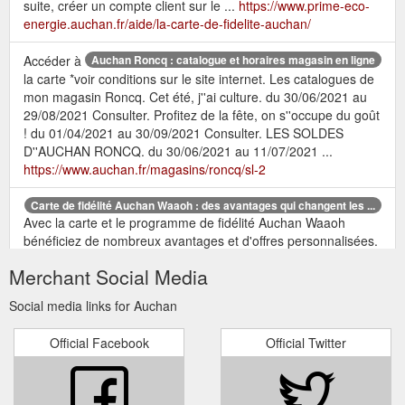
suite, créer un compte client sur le ...
https://www.prime-eco-
energie.auchan.fr/aide/la-carte-de-fidelite-auchan/
Accéder à
Auchan Roncq : catalogue et horaires magasin en ligne
la carte *voir conditions sur le site internet. Les catalogues de
mon magasin Roncq. Cet été, j''ai culture. du 30/06/2021 au
29/08/2021 Consulter. Profitez de la fête, on s''occupe du goût
! du 01/04/2021 au 30/09/2021 Consulter. LES SOLDES
D''AUCHAN RONCQ. du 30/06/2021 au 11/07/2021 ...
https://www.auchan.fr/magasins/roncq/sl-2
Carte de fidélité Auchan Waaoh : des avantages qui changent les ...
Avec la carte et le programme de fidélité Auchan Waaoh
bénéficiez de nombreux avantages et d'offres personnalisées.
Créez ou activez votre carte sur ...
Merchant Social Media
https://www.auchan.fr/programme-fidelite/ep-programme-
fidelite
Social media links for Auchan
Retrouvez les catalogues et promotions
Catalogue Auchan
Official Facebook
Official Twitter
des magasins Auchan. Découvrez les offres des
hypermarchés en alimentaire, épicerie, produits frais, produits
du monde, traiteur, bio, mode, beauté, déco maison, jardin,
produits culturels, jeux et jouets, high tech.