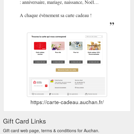
: anniversaire, mariage, naissance, Noël…
1h magasin offert Voir disponibilité. Ajouter au panier. Equipez-
vous d''une tablette tactile à petit prix avec notre sélection de
promos et bonnes affaires ! Et pour encore plus de choix ne
A chaque évènement sa carte cadeau !
manquez pas de visiter notre rayon tablettes.
https://www.auchan.fr/bonnes-affaires-high-tech-
multimedia/bonnes-affaires-informatique/bonnes-affaires-
tablette/c-11633614
La fidélité
FAQ Auchan : les réponses à toutes vos questions
Auchan. La carte de fidélité · Les Défis Waaoh · Les bons de
réduction. La livraison. La livraison pour une commande
Alimentaire ...
https://www.auchan.fr/faq
https://carte-cadeau.auchan.fr/
Gift Card Links
Gift card web page, terms & conditions for Auchan.