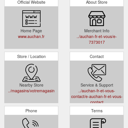
Official Website
About Store
Home Page
Merchant Info
www.auchan.fr
../auchan-fr-et-vous/e-
7373017
Store / Location
Contact
Nearby Store
Service & Support
../magasins/votremagasin
../auchan-fr-et-vous-
contact/e-auchan-fr-et-vous-
contact
Phone
Terms