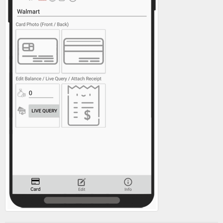
Pensez à la carte cadeau Pour
Pour elle - Carte Cadeau Auchan
Elle, laissez lui le choix pour être sûr(e) de faire plaisir sans
vous tromper. Elle aura l’embarras du choix parmi tous nos
rayons : mode, déco, parapharmacie, culture... Utilisation : en
une ou plusieurs fois. Où ? : dans tous les rayons des
hypermarchés, supermarchés et aux caisses des Drives.
Durée de validité: 1 an. Bon à savoir: la carte est ...
https://carte-cadeau.auchan.fr/pour-elle.html
Achat carte cadeau, carte cadeau en ligne, carte cadeau 20 euros ...
Carte-cadeau.auchan.fr vous invite à découvrir son offre
cartes cadeaux. Nos cartes aux thèmes et visuels variés
répondent parfaitement aux moments ...
https://carte-
cadeau.auchan.fr/j-offre-une-carte-cadeau/themes.html
Bon à savoir : la
High Tech - Auchan.fr Auchan Carte Cadeau
carte est envoyée avec courrier personnalisé. Une question
concernant les cartes cadeaux Auchan, contactez-nous ! 01
30 69 56 72 (Appel ...
https://carte-cadeau.auchan.fr/high-
tech.html
Opter pour la carte bonne fête pour être sûr de
Bonne Fête
faire plaisir à chaque événement. ... Une question concernant