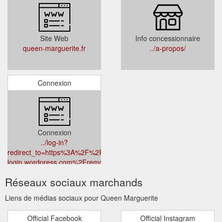
Site Web
Info concessionnaire
queen-marguerite.fr
../a-propos/
Connexion
Connexion
../log-in?
redirect_to=https%3A%2F%2Fr-
login.wordpress.com%2Fremote-
login.php%3Faction%3Dlink%26back%3Dhttps%253A%252F%252F
Réseaux sociaux marchands
marguerite.fr%252F
Liens de médias sociaux pour Queen Marguerite
Official Facebook
Official Instagram