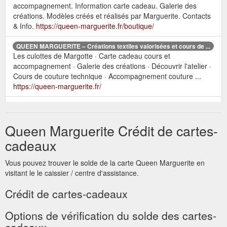
accompagnement. Information carte cadeau. Galerie des
créations. Modèles créés et réalisés par Marguerite. Contacts
& Info.
https://queen-marguerite.fr/boutique/
QUEEN MARGUERITE – Créations textiles valorisées et cours de ...
Les culottes de Margotte · Carte cadeau cours et
accompagnement · Galerie des créations · Découvrir l'atelier ·
Cours de couture technique · Accompagnement couture ...
https://queen-marguerite.fr/
Les culottes de
Galerie des créations – QUEEN MARGUERITE
Margotte · Carte cadeau cours et accompagnement · Galerie
Queen Marguerite Crédit de cartes-
des créations · Galerie des élèves · CONTACT ...
https://queen-marguerite.fr/boutique/les-creations-de-queen-
cadeaux
marguerite/
Vous pouvez trouver le solde de la carte Queen Marguerite en
visitant le le caissier / centre d'assistance.
Crédit de cartes-cadeaux
Options de vérification du solde des cartes-
cadeaux