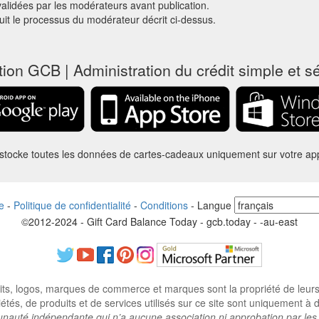
alidées par les modérateurs avant publication.
suit le processus du modérateur décrit ci-dessus.
tion GCB | Administration du crédit simple et s
tocke toutes les données de cartes-cadeaux uniquement sur votre app
e
-
Politique de confidentialité
-
Conditions
-
Langue
©2012-2024 - Gift Card Balance Today - gcb.today - -au-east
ts, logos, marques de commerce et marques sont la propriété de leurs p
tés, de produits et de services utilisés sur ce site sont uniquement à des
auté indépendante qui n’a aucune association ni approbation par les 