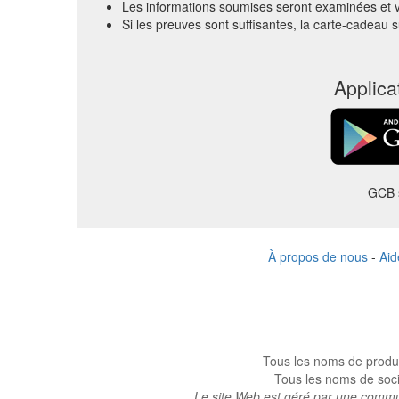
Les informations soumises seront examinées et v
Si les preuves sont suffisantes, la carte-cadeau 
Applica
GCB s
À propos de nous
-
Aid
Tous les noms de produi
Tous les noms de socié
Le site Web est géré par une commun