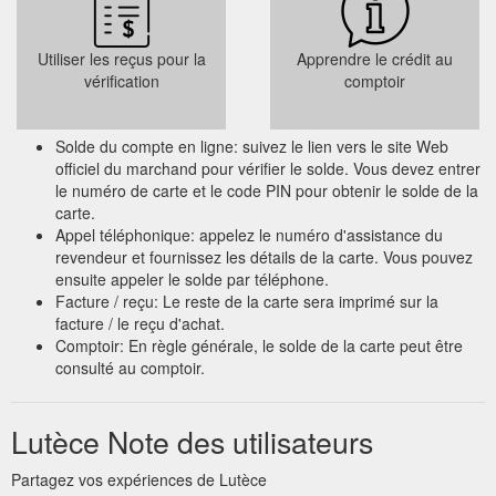
Aperçu rapide Ajouter au panier. Lot de 2 verres cœur. Ajouter
à la liste de ...
https://lutece-shop.fr/decoration-objets-deco/
Utiliser les reçus pour la
Apprendre le crédit au
Carte cadeau; Décoration; Le journal de
Les Favoris - Lutèce
vérification
comptoir
Lutèce. Lookbook; Blog; Mon compte; Contact; 0. LES
FAVORIS. Aperçu rapide Sélectionnez les options. Blouse
Odessa. 34,00 € Ajouter à la liste de souhaits. Aperçu rapide
Solde du compte en ligne: suivez le lien vers le site Web
Sélectionnez les options. Short Courteline. 55,00 € Ajouter à la
officiel du marchand pour vérifier le solde. Vous devez entrer
liste de souhaits. Aperçu rapide Sélectionnez les options. Gilet
le numéro de carte et le code PIN pour obtenir le solde de la
Marceau. 69,00 € Ajouter à la liste de
https://lutece-
carte.
shop.fr/les-favoris/
Appel téléphonique: appelez le numéro d'assistance du
revendeur et fournissez les détails de la carte. Vous pouvez
Carte cadeau; Décoration; Le journal de
ensuite appeler le solde par téléphone.
Les prix doux - Lutèce
Lutèce. Lookbook; Blog; Mon compte; Contact; 0. LES PRIX
Facture / reçu: Le reste de la carte sera imprimé sur la
DOUX-30.01%. Aperçu rapide Sélectionnez les options.
facture / le reçu d'achat.
Ceinture Sedaine. 29,99 € 20,99 € Ajouter à la liste de
Comptoir: En règle générale, le solde de la carte peut être
souhaits-50.01%. Aperçu rapide Ajouter au panier. Sac
consulté au comptoir.
Redon. 79,99 € 39,99 € Ajouter à la liste de souhaits-30%.
Aperçu rapide Sélectionnez les options. Baskets Poliveau. 80
Lutèce Note des utilisateurs
...
https://lutece-shop.fr/prix-doux/
Partagez vos expériences de Lutèce