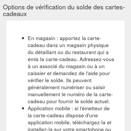
Aperçu rapide ...
https://lutece-shop.fr/
Options de vérification du solde des cartes-
cadeaux
Carte cadeau; Décoration; Le journal de
Boutique - Lutèce
Lutèce. Lookbook; Blog; Mon compte; Contact; 0. La Boutique
AccueilBoutique. show blocks helper. Filter By Price . 1 (7) 2
(7) 3 (6) 34 (6) 36 (9) 38 (9) 40 (8) 42 (6) Unique (6) XS (23)
S (33) M (33) L (33) XL (6) Affichage de 1–24 sur 392
En magasin : apportez la carte-
résultats . Aperçu rapide Ajouter au panier. Sac Gobert.
cadeau dans un magasin physique
Ajouter à la liste de souhaits. 44,99 € Aperçu ...
https://lutece-
du détaillant ou du restaurant qui a
shop.fr/boutique/
émis la carte-cadeau. Adressez-vous
Carte cadeau; Décoration; Le journal de
à un associé du magasin ou à un
Cadeaux | Lutèce
Lutèce. Lookbook; Blog; Mon compte; Contact; 0. Cadeaux
caissier et demandez de l'aide pour
Accueil Non class éCadeaux. Cadeaux. Ajouter à la liste de
vérifier le solde. Ils peuvent
souhaits. Partagez ceci. Avis (0) Soyez le premier à laisser un
généralement numériser ou saisir
avis “Cadeaux” Annuler la réponse. Votre estimation. Δ. Avis.
manuellement le numéro de la carte-
Il n’y a pas encore d’avis. Carte Cadeau 0,00 € caf 20,00 €
LIVRAISON GRATUITE. Dès 50€ d ...
cadeau pour fournir le solde actuel.
https://lutece-
shop.fr/product/cadeaux/
Application mobile : si l'émetteur de
la carte-cadeau dispose d'une
Carte
Les Nouveautés | Lutèce | Boutique de prêt-à-porter féminin
application mobile, téléchargez-la et
cadeau; Décoration; Le journal de Lutèce. Lookbook; Blog;
installez-la sur votre smartphone ou
Mon compte; Contact; 0. LES NOUVEAUTÉS. Aperçu rapide