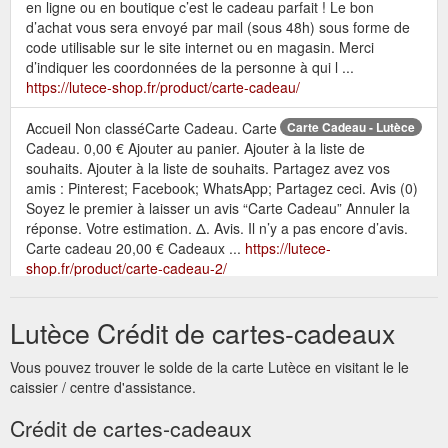
en ligne ou en boutique c’est le cadeau parfait ! Le bon
d’achat vous sera envoyé par mail (sous 48h) sous forme de
code utilisable sur le site internet ou en magasin. Merci
d’indiquer les coordonnées de la personne à qui l ...
https://lutece-shop.fr/product/carte-cadeau/
Accueil Non classéCarte Cadeau. Carte
Carte Cadeau - Lutèce
Cadeau. 0,00 € Ajouter au panier. Ajouter à la liste de
souhaits. Ajouter à la liste de souhaits. Partagez avez vos
amis : Pinterest; Facebook; WhatsApp; Partagez ceci. Avis (0)
Soyez le premier à laisser un avis “Carte Cadeau” Annuler la
réponse. Votre estimation. Δ. Avis. Il n’y a pas encore d’avis.
Carte cadeau 20,00 € Cadeaux ...
https://lutece-
shop.fr/product/carte-cadeau-2/
Carte
Prêt à porter féminin et accessoires | Templeuve - Lutèce
Lutèce Crédit de cartes-cadeaux
cadeau; Décoration; Le journal de Lutèce. Lookbook; Blog;
Mon compte; Contact; 0. Les favoris du mois Petites pépites
Vous pouvez trouver le solde de la carte Lutèce en visitant le le
prêtes à porter ! Retrouvez toutes les nouveautés. Glamour &
caissier / centre d'assistance.
trendy, composez votre propre style et devenez les plus belles
de Lutèce ! C''EST PAR ICI. Aperçu rapide Sélectionnez les
Crédit de cartes-cadeaux
options. Blouse Odessa. 34,00 € Ajouter à la liste de souhaits.