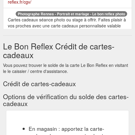
reflex.fr/cgv/
Photographe Rennes - Portrait et mariage - Le bon reflex photo
Cartes cadeaux séance photo ou stage à offrir. Faites plaisir à
vos proches avec une carte cadeaux personnalisée valable
pour une séance photo, un stage d’initiation à la photo ou un
cours de retouche numérique et bien plus encore…
Le Bon Reflex Crédit de cartes-
Découvrez les offres. PORTRAIT. CLIQUEZ-ICI. MARIAGE.
CLIQUEZ-ICI. ÉVÉNEMENTS. CLIQUEZ-ICI. STAGE PHOTO.
cadeaux
CLIQUEZ-ICI. Je m’appelle Mickaël Monet et ...
https://www.le-
bon-reflex.fr/
Vous pouvez trouver le solde de la carte Le Bon Reflex en visitant
le le caissier / centre d'assistance.
Vous
Stage photo en Bretagne - Reportage photo - Le bon reflex ...
avez reçu une carte cadeau ou vous vous êtes tout
Crédit de cartes-cadeaux
simplement offert un stage photo en Bretagne ? Quelle belle
idée de pouvoir prendre le contrôle sur votre appareil photo!
Options de vérification du solde des cartes-
Voici comment se déroule le stage de deux heures: Petit topo
cadeaux
par téléphone ou mail quelques jours avant pour vous donner
les lignes directrices du stage photo. Avant toute chose, il faut
que votre appareil photo ...
https://www.le-bon-
reflex.fr/2020/12/16/stage-photo-en-bretagne/
En magasin : apportez la carte-
CARTES
Photographe de portrait à Rennes - Le bon reflex photo