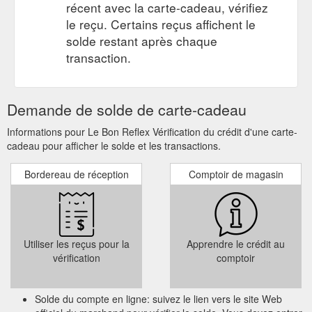
récent avec la carte-cadeau, vérifiez
entreprise Adresse du propriétaire : 1, La Norminais 35320
Crevin N° de téléphone du propriétaire : 0612476679 SIRET :
le reçu. Certains reçus affichent le
80346465000024, code APE 7420Z Responsable de
solde restant après chaque
publication : Monet Mickael – le.bon.reflex.photo@gmail.com
transaction.
Webmaster : Monet Mickael – le.bon ...
https://www.le-bon-
reflex.fr/mentions-legales/
Demande de solde de carte-cadeau
CARTES
SÉANCE PHOTO FAMILLE - Le bon reflex photo
CADEAUX; BLOG; CONTACT; SÉANCE PHOTO FAMILLE.
Informations pour Le Bon Reflex Vérification du crédit d'une carte-
Séance photo famille. 129,00 € quantité de SÉANCE PHOTO
cadeau pour afficher le solde et les transactions.
FAMILLE. Ajouter au panier. Description ; Avis (0) Description.
Séance photo à domicile ou en extérieur; 5 photos HD
Bordereau de réception
Comptoir de magasin
retouchées; 3 tirages papier 15×21; 1 agrandissement papier
20×30; Galerie en ligne pour le visionnage et le choix de vos
photos; Avis. Il n’y a pas encore ...
https://www.le-bon-
reflex.fr/produit/seance-photo-famille/
Utiliser les reçus pour la
Apprendre le crédit au
vérification
comptoir
Solde du compte en ligne: suivez le lien vers le site Web