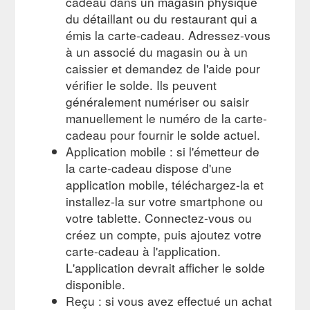
cadeau dans un magasin physique
CADEAUX; BLOG; CONTACT; Photographe de portraits à
du détaillant ou du restaurant qui a
Rennes. Photographe de portrait en solo, duo, famille,
émis la carte-cadeau. Adressez-vous
grossesse, bébé ou tout simplement entre amis! La prise de
à un associé du magasin ou à un
rendez-vous. En tant que photographe de portrait à Rennes,
caissier et demandez de l'aide pour
je vous invite à vivre une séance en extérieur (Ille et Vilaine),
ou à domicile. Contactez-moi par mail ou par téléphone. Une
vérifier le solde. Ils peuvent
fois le rendez-vous pris, je ...
https://www.le-bon-
généralement numériser ou saisir
reflex.fr/photographe-de-portrait/
manuellement le numéro de la carte-
cadeau pour fournir le solde actuel.
Photographe événements et entreprise - Le bon reflex photo
Application mobile : si l'émetteur de
CARTES CADEAUX; BLOG; CONTACT; Photographe
événements et entreprise à Rennes. Reportage photo EVJF,
la carte-cadeau dispose d'une
anniversaire, animation photo, entreprise... Parce que dans la
application mobile, téléchargez-la et
vie nous avons tous des moments inoubliables. Pour vos
installez-la sur votre smartphone ou
événements, je me déplace sur le lieu de votre choix afin de
votre tablette. Connectez-vous ou
réaliser un reportage photo amusant. Enterrement de vie de
créez un compte, puis ajoutez votre
jeune fille/garçon et anniversaire . Que ce soit ...
https://www.le-bon-reflex.fr/evenements-et-entreprise/
carte-cadeau à l'application.
L'application devrait afficher le solde
CARTES CADEAUX;
MENTIONS LÉGALES - Le bon reflex photo
disponible.
BLOG; CONTACT; MENTIONS LÉGALES. INFORMATIONS
Reçu : si vous avez effectué un achat
EDITORIALES. Site : le-bon-reflex.fr/ Propriétaire : Auto