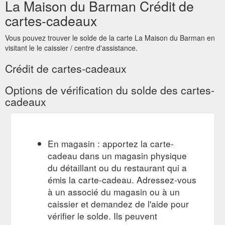
La Maison du Barman Crédit de
barman.fr/livres/6462-death-co-modern-classic-cocktails-
9781607745259.html
cartes-cadeaux
Carte Cadeau Accueil.
Bob''s bitters - la-maison-du-barman.fr
Vous pouvez trouver le solde de la carte La Maison du Barman en
Marques. Bob''s bitters. Liste des produits de la marque Bob''s
visitant le le caissier / centre d'assistance.
bitters. Il y a 2 produits. Trier par : Nom, A à Z ...
https://la-
maison-du-barman.fr/brand/82-bob-s-bitters
Crédit de cartes-cadeaux
PROMOTIONS · Carte
Couple of Armbands Elastic black
Options de vérification du solde des cartes-
Cadeau ... Ceux qui me connaissent les cadeaux Viennent
cadeaux
aussi de la maison du barman et tout mon matos pour mes
préparation chez moi les ...
https://la-maison-du-
barman.fr/arms-band/5970-couple-of-armbands-elastic-black-
8099999004603.html
En magasin : apportez la carte-
cadeau dans un magasin physique
PROMOTIONS · Carte Cadeau ... Ceux qui
AERO Doseur 2/4cl
du détaillant ou du restaurant qui a
me connaissent les cadeaux Viennent aussi de la maison du
barman et tout mon matos pour mes préparation chez moi
émis la carte-cadeau. Adressez-vous
les ...
https://la-maison-du-barman.fr/aero/5432-aero-doseur-
à un associé du magasin ou à un
2-4cl-5060421148670.html
caissier et demandez de l'aide pour
vérifier le solde. Ils peuvent
PROMOTIONS · Carte Cadeau · Accueil ·
Champagne Glasses