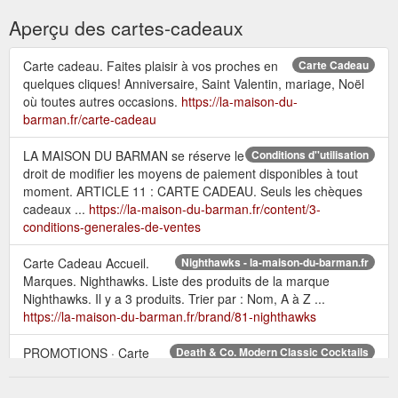
Aperçu des cartes-cadeaux
Carte cadeau. Faites plaisir à vos proches en
Carte Cadeau
quelques cliques! Anniversaire, Saint Valentin, mariage, Noël
où toutes autres occasions.
https://la-maison-du-
barman.fr/carte-cadeau
LA MAISON DU BARMAN se réserve le
Conditions d''utilisation
droit de modifier les moyens de paiement disponibles à tout
moment. ARTICLE 11 : CARTE CADEAU. Seuls les chèques
cadeaux ...
https://la-maison-du-barman.fr/content/3-
conditions-generales-de-ventes
Carte Cadeau Accueil.
Nighthawks - la-maison-du-barman.fr
Marques. Nighthawks. Liste des produits de la marque
Nighthawks. Il y a 3 produits. Trier par : Nom, A à Z ...
https://la-maison-du-barman.fr/brand/81-nighthawks
PROMOTIONS · Carte
Death & Co. Modern Classic Cocktails
Cadeau · Accueil · Accessoires pour le Barman · Livres et DVD
· Death & Co. Modern Classic Cocktails.
https://la-maison-du-