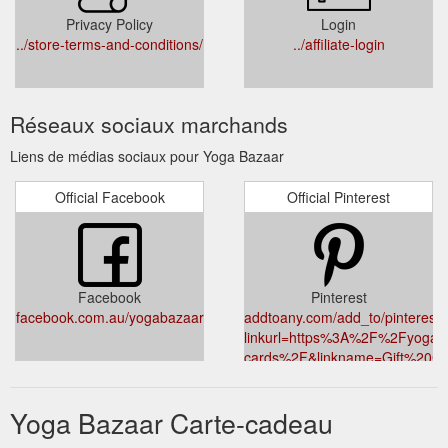
Privacy Policy
Login
../store-terms-and-conditions/
../affiliate-login
Réseaux sociaux marchands
Liens de médias sociaux pour Yoga Bazaar
Official Facebook
Official Pinterest
Facebook
Pinterest
facebook.com.au/yogabazaar
addtoany.com/add_to/pinterest?
linkurl=https%3A%2F%2Fyogab
cards%2F&linkname=Gift%20Ca
Yoga Bazaar Carte-cadeau