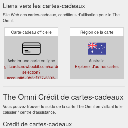
Liens vers les cartes-cadeaux
Site Web des cartes-cadeaux, conditions d'utilisation pour le The
Omni.
Carte-cadeau officielle
Région de la carte
Acheter une carte en ligne
Australie
giftcards.nowbookit.com/cards/card-
Explorez d'autres cartes
selection?
accountid=9b3ef377-3893-
42b9-9367-
f62d72e62456&venueid=831&theme=light&accent=254,86,33
The Omni Crédit de cartes-cadeaux
Vous pouvez trouver le solde de la carte The Omni en visitant le le
caissier / centre d'assistance.
Crédit de cartes-cadeaux