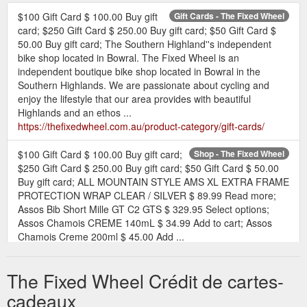
$100 Gift Card $ 100.00 Buy gift
Gift Cards - The Fixed Wheel
card; $250 Gift Card $ 250.00 Buy gift card; $50 Gift Card $
50.00 Buy gift card; The Southern Highland''s independent
bike shop located in Bowral. The Fixed Wheel is an
independent boutique bike shop located in Bowral in the
Southern Highlands. We are passionate about cycling and
enjoy the lifestyle that our area provides with beautiful
Highlands and an ethos ...
https://thefixedwheel.com.au/product-category/gift-cards/
$100 Gift Card $ 100.00 Buy gift card;
Shop - The Fixed Wheel
$250 Gift Card $ 250.00 Buy gift card; $50 Gift Card $ 50.00
Buy gift card; ALL MOUNTAIN STYLE AMS XL EXTRA FRAME
PROTECTION WRAP CLEAR / SILVER $ 89.99 Read more;
Assos Bib Short Mille GT C2 GTS $ 329.95 Select options;
Assos Chamois CREME 140mL $ 34.99 Add to cart; Assos
Chamois Creme 200ml $ 45.00 Add ...
https://thefixedwheel.com.au/shop/
The Fixed Wheel Crédit de cartes-
$50 Gift Card $ 50.00. To.
$50 Gift Card - The Fixed Wheel
From. Message. Delivery Date Clear. Add to cart. SKU GC50
cadeaux
Category Gift Cards. Share on facebook. Share on twitter.