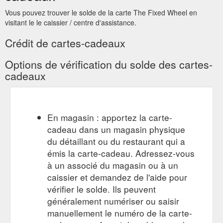
Share on linkedin. Related products. $250 Gift Card $ 250.00
Vous pouvez trouver le solde de la carte The Fixed Wheel en
Buy gift card; $100 Gift Card $ 100.00 Buy gift card; The
visitant le le caissier / centre d'assistance.
Southern Highland''s independent bike shop located in Bowral.
The Fixed Wheel is an independent boutique bike shop
Crédit de cartes-cadeaux
located in Bowral in ...
https://thefixedwheel.com.au/product/gift-card/
Options de vérification du solde des cartes-
cadeaux
$100 Gift Card $ 100.00. To.
$100 Gift Card - The Fixed Wheel
From. Message. Delivery Date Clear. Add to cart. SKU GC100
Category Gift Cards. Share on facebook. Share on twitter.
Share on linkedin. Related products. $250 Gift Card $ 250.00
En magasin : apportez la carte-
Buy gift card; $50 Gift Card $ 50.00 Buy gift card; The
cadeau dans un magasin physique
Southern Highland''s independent bike shop located in Bowral.
The Fixed Wheel is an independent boutique bike shop
du détaillant ou du restaurant qui a
located in Bowral ...
https://thefixedwheel.com.au/product/100-
émis la carte-cadeau. Adressez-vous
gift-card/
à un associé du magasin ou à un
caissier et demandez de l'aide pour
vérifier le solde. Ils peuvent
généralement numériser ou saisir
manuellement le numéro de la carte-