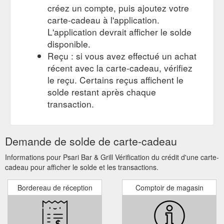
créez un compte, puis ajoutez votre
galery; EVENTS; ORDER ONLINE; Account. My Account; Sign
carte-cadeau à l'application.
out. Sign In; My Account; Account sign in. Sign in to your
account to access your profile, history, and any private pages
L'application devrait afficher le solde
you''ve ...
https://psaribarandgrill.com.au/m/login
disponible.
Reçu : si vous avez effectué un achat
Gift Card; photo galery;
KIDS MENU - Psari bar and grill
récent avec la carte-cadeau, vérifiez
EVENTS; ORDER ONLINE; Account. My Account; Sign out.
le reçu. Certains reçus affichent le
Sign In; My Account; psari kids meals. KIDS MEALS $20. All
kids meals comes with a free drink and ice cream (FOR KIDS
solde restant après chaque
UNDER 12 ONLY) Kids steak. with mash and vegetables.
transaction.
Chicken nuggets. with chips and salad. Grilled fish. With chips
and salad. Chicken schnitzel . With chips and salad. Battered
fish. With chips and ...
https://psaribarandgrill.com.au/kids-
Demande de solde de carte-cadeau
menu
Informations pour Psari Bar & Grill Vérification du crédit d'une carte-
cadeau pour afficher le solde et les transactions.
Bordereau de réception
Comptoir de magasin