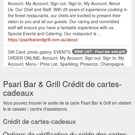
Account. My Account; Sign out. Sign In; My Account; About
Us. Our Chef and Staff. With 25 years of experience cooking in
the finest restaurants, our chefs are excited to present their
vision to you and all our guests. Our caring and committed
staff will ensure you have a fantastic experience with us.
Special Events and Catering. Our restaurant is ...
https://psaribarandgrill.com.au/about
Gift Card; photo galery; EVENTS;
WINE LIST - Psari bar and grill
ORDER ONLINE; Account. My Account; Sign out. Sign In; My
Account; Menu / Price List. Sparkling, Prosecco, Champagne.
Brut Cuvee, Emily, Redbank. Crisp and fresh, the palate is
alive with green apple, lemon and cashew. Time on lees has
Psari Bar & Grill Crédit de cartes-
given the wine an attractive creamy texture on the mid palate
which complements the fine line of green pear and citrus
cadeaux
acidity ...
https://psaribarandgrill.com.au/wine-list
Vous pouvez trouver le solde de la carte Psari Bar & Grill en visitant
gift card; photo galery; events;
FUNCTIONS - Psari bar and grill
le le caissier / centre d'assistance.
order online; account. my account; sign out. sign in; my
account; set menu 1 - $46pp. woodfired cob loaf. served with
Crédit de cartes-cadeaux
garlic infused extra virgin olive oil & balsamic, chili oil & truffle
butter. mains. please choose one of the following. grilled
Options de vérification du solde des cartes-