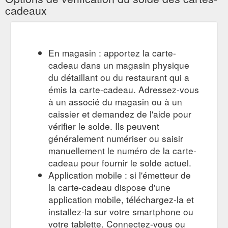
barramundi. w heirloom tomato & coriander spiced salsa,
cadeaux
sorrel pesto butter . veal rack. slow roasted for 16 hours ...
https://psaribarandgrill.com.au/functions
Seafood
Psari Bar & Grill - Seafood Restaurant - Mooloolaba ...
En magasin : apportez la carte-
restaurant in Mooloolaba with local produce prepared by our
cadeau dans un magasin physique
Chef simply to enhance the flavor of the product. Open for
lunch and dinner.
du détaillant ou du restaurant qui a
https://psaribarandgrill.com.au/ols/products/gift-certificate
émis la carte-cadeau. Adressez-vous
à un associé du magasin ou à un
Gift Card; photo galery; EVENTS;
EVENTS | Psari Bar & Grill
caissier et demandez de l'aide pour
ORDER ONLINE; Account. My Account; Sign out. Sign In; My
vérifier le solde. Ils peuvent
Account . 14/02/2022. Valentine''s day. All day. 45 Brisbane
road, Mooloolaba QLD 4557. Event Details. 14/02/2022.
généralement numériser ou saisir
Valentine''s day. Come celebrate Valentine''s day with us at
manuellement le numéro de la carte-
Psari Seafood restaurant with a choice of set menu. We also
cadeau pour fournir le solde actuel.
have a menu for the little kiddies un... Event Details. All day.
Application mobile : si l'émetteur de
45 ...
https://psaribarandgrill.com.au/events
la carte-cadeau dispose d'une
Gift Card; photo galery; EVENTS; ORDER ONLINE
Login
application mobile, téléchargez-la et
(07)5326 3468. Sign In; My Account; Signed in as:
installez-la sur votre smartphone ou
filler@godaddy.com. My Account; Sign out. Signed in as:
votre tablette. Connectez-vous ou
filler@godaddy.com. Home; Menus. About; Gift Card; photo