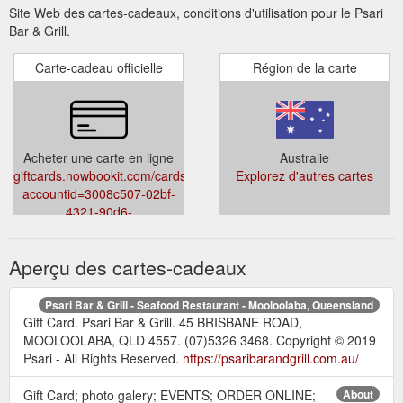
Site Web des cartes-cadeaux, conditions d'utilisation pour le Psari
Bar & Grill.
Carte-cadeau officielle
Région de la carte
Acheter une carte en ligne
Australie
giftcards.nowbookit.com/cards?
Explorez d'autres cartes
accountid=3008c507-02bf-
4321-90d6-
bb056882a213&venueid=4011&theme=light&accent=157,157,157
Aperçu des cartes-cadeaux
Psari Bar & Grill - Seafood Restaurant - Mooloolaba, Queensland
Gift Card. Psari Bar & Grill. 45 BRISBANE ROAD,
MOOLOOLABA, QLD 4557. (07)5326 3468. Copyright © 2019
Psari - All Rights Reserved.
https://psaribarandgrill.com.au/
Gift Card; photo galery; EVENTS; ORDER ONLINE;
About