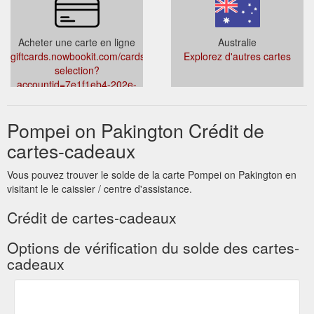
Acheter une carte en ligne
Australie
giftcards.nowbookit.com/cards/card-
Explorez d'autres cartes
selection?
accountid=7e1f1eb4-202e-
44e6-a33c-
2dff22f592cd&venueid=6162&theme=light&accent=0,149,135
Pompei on Pakington Crédit de
cartes-cadeaux
Vous pouvez trouver le solde de la carte Pompei on Pakington en
visitant le le caissier / centre d'assistance.
Crédit de cartes-cadeaux
Options de vérification du solde des cartes-
cadeaux