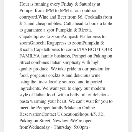
Hour is running every Friday & Saturday at
Pompei from 4PM to 6PM in our outdoor
courtyard.​Wine and Beer from $6. Cocktails from
$12 and cheap nibbles. Call ahead to book a table
to guarantee a spot!Pumpkin & Ricotta
Capalettipress to zoomAntipasti Platterpress to
zoomGnocchi Ragupress to zoomPumpkin &
Ricotta Capalettipress to zoom1/19ABOUT OUR
FAMILYA family business, Pompei on Pakington
Street combines Italian simplicity with high
quality produce. We take pride in our passion for
food, gorgeous cocktails and delicious wine,
using the finest locally sourced and imported
ingredients. We want you to enjoy our modern
style of Italian food, with a belly full of delicious
pasta warming your heart. We can’t wait for you to
meet the Pompei family!Make an Online
ReservationContact UslocationShops 4/5, 321
Pakington Street, Newtown​We''re open
fromWednesday - Thursday: 5:00pm -