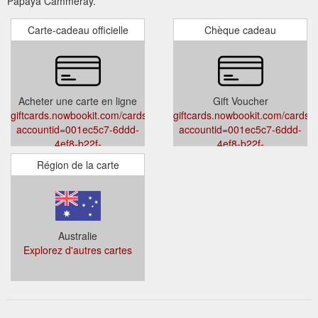
Papaya Cammeray.
Carte-cadeau officielle
Chèque cadeau
Acheter une carte en ligne
Gift Voucher
giftcards.nowbookit.com/cards/error?
giftcards.nowbookit.com/cards/e
accountid=001ec5c7-6ddd-
accountid=001ec5c7-6ddd-
4ef8-b22f-
4ef8-b22f-
fad92d4eec66&venueid=5871&theme=light&accent=254,151,0
fad92d4eec66&venueid=5871&t
Région de la carte
Australie
Explorez d'autres cartes