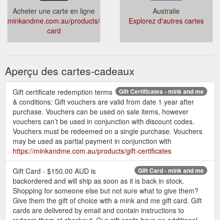
Acheter une carte en ligne
Australie
minkandme.com.au/products/gift-
Explorez d'autres cartes
card
Aperçu des cartes-cadeaux
Gift certificate redemption terms
Gift Certificates - mink and me
& conditions: Gift vouchers are valid from date 1 year after
purchase. Vouchers can be used on sale items, however
vouchers can’t be used in conjunction with discount codes.
Vouchers must be redeemed on a single purchase. Vouchers
may be used as partial payment in conjunction with
https://minkandme.com.au/products/gift-certificates
Gift Card - $150.00 AUD is
Gift Card - mink and me
backordered and will ship as soon as it is back in stock.
Shopping for someone else but not sure what to give them?
Give them the gift of choice with a mink and me gift card. Gift
cards are delivered by email and contain instructions to
redeem them at checkout. Our gift cards have no additional