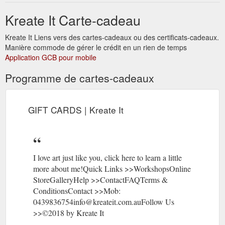
of ...
https://www.kreateit.com.au/press
Kreate It Carte-cadeau
What happens in a
FAQ''s | South Toowoomba | Kreate It
workshop? PRIVATE PARTIES · COMMISSIONS · LOCATIONS
Kreate It Liens vers des cartes-cadeaux ou des certificats-cadeaux.
· ONLINE STORE · ONLINE CLASSES · GIFT CARDS ·
Manière commode de gérer le crédit en un rien de temps
GALLERY · CONTACT · FAQ's · PRESS ...
Application GCB pour mobile
https://www.kreateit.com.au/faq-s
Programme de cartes-cadeaux
ONLINE STORE ·
CONTACT | South Toowoomba | Kreate It
ONLINE CLASSES · GIFT CARDS · GALLERY · CONTACT ·
FAQ's · PRESS · Contact Us - Kreate It. Contact. If you'd like
GIFT CARDS | Kreate It
to ask a question or have ...
https://www.kreateit.com.au/contact
I love art just like you, click here to learn a little
more about me!Quick Links >>WorkshopsOnline
StoreGalleryHelp >>ContactFAQTerms &
ConditionsContact >>Mob:
0439836754info@kreateit.com.auFollow Us
>>©2018 by Kreate It