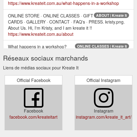
https://www.kreateit.com.au/what-happens-in-a-workshop
ONLINE STORE · ONLINE CLASSES · GIFT
ABOUT | Kreate It
CARDS · GALLERY · CONTACT · FAQ's · PRESS. kristy.png.
About Us. Hi, I'm Kristy, and I am kreate it !!
https://www.kreateit.com.au/about
What happens in a workshop?
ONLINE CLASSES | Kreate It
PRIVATE PARTIES · COMMISSIONS · LOCATIONS · ONLINE
Réseaux sociaux marchands
STORE · ONLINE CLASSES · GIFT CARDS · GALLERY ·
CONTACT · FAQ's · PRESS ...
Liens de médias sociaux pour Kreate It
https://www.kreateit.com.au/online-classes-1
Official Facebook
Official Instagram
What happens in a workshop?
PRIVATE PARTIES | Kreate It
PRIVATE PARTIES · COMMISSIONS · LOCATIONS · ONLINE
STORE · ONLINE CLASSES · GIFT CARDS · GALLERY ·
CONTACT · FAQ's · PRESS ...
https://www.kreateit.com.au/private-parties
Facebook
Instagram
facebook.com/kreateitart
instagram.com/kreate_it_art/
ONLINE STORE · ONLINE CLASSES · GIFT
PRESS | Kreate It
CARDS · GALLERY · CONTACT · FAQ's · PRESS. press.png.
7 December 2017. ​. Press Coverage for Kristy Richardson