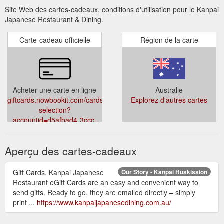
Site Web des cartes-cadeaux, conditions d'utilisation pour le Kanpai
Japanese Restaurant & Dining.
Carte-cadeau officielle
Région de la carte
Acheter une carte en ligne
Australie
giftcards.nowbookit.com/cards/card-
Explorez d'autres cartes
selection?
accountid=d5afbad4-3ccc-
435d-8b88-
c758ca19c68d&venueid=3455&theme=light&accent=215,15,0
Aperçu des cartes-cadeaux
Gift Cards. Kanpai Japanese
Our Story - Kanpai Huskission
Restaurant eGift Cards are an easy and convenient way to
send gifts. Ready to go, they are emailed directly – simply
print ...
https://www.kanpaijapanesedining.com.au/