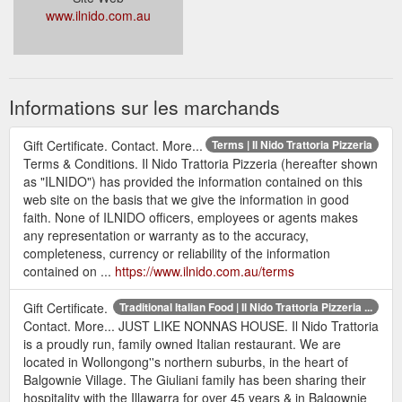
www.ilnido.com.au
Informations sur les marchands
Gift Certificate. Contact. More...
Terms | Il Nido Trattoria Pizzeria
Terms & Conditions. Il Nido Trattoria Pizzeria (hereafter shown
as "ILNIDO") has provided the information contained on this
web site on the basis that we give the information in good
faith. None of ILNIDO officers, employees or agents makes
any representation or warranty as to the accuracy,
completeness, currency or reliability of the information
contained on ...
https://www.ilnido.com.au/terms
Gift Certificate.
Traditional Italian Food | Il Nido Trattoria Pizzeria ...
Contact. More... JUST LIKE NONNAS HOUSE. Il Nido Trattoria
is a proudly run, family owned Italian restaurant. We are
located in Wollongong''s northern suburbs, in the heart of
Balgownie Village. The Giuliani family has been sharing their
hospitality with the Illawarra for over 45 years & in Balgownie