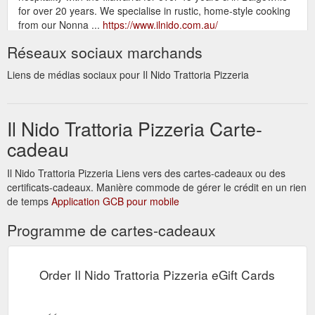
for over 20 years. We specialise in rustic, home-style cooking
from our Nonna ...
https://www.ilnido.com.au/
Réseaux sociaux marchands
Contact Il Nido Trattoria
Contact | Il Nido Trattoria Pizzeria
Pizzeria. Thanks for submitting! We will contact you as soon
Liens de médias sociaux pour Il Nido Trattoria Pizzeria
as we can.
https://www.ilnido.com.au/contact
Il Nido Trattoria Pizzeria Carte-
cadeau
Il Nido Trattoria Pizzeria Liens vers des cartes-cadeaux ou des
certificats-cadeaux. Manière commode de gérer le crédit en un rien
de temps
Application GCB pour mobile
Programme de cartes-cadeaux
Order Il Nido Trattoria Pizzeria eGift Cards