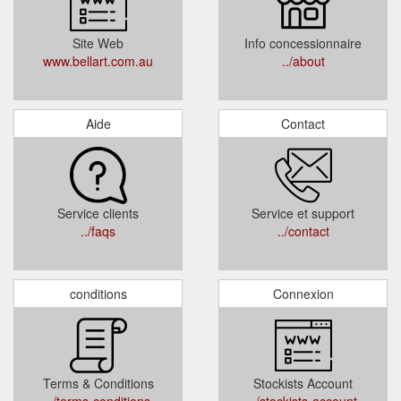
Site Web
Info concessionnaire
www.bellart.com.au
../about
Aide
Contact
Service clients
Service et support
../faqs
../contact
conditions
Connexion
Terms & Conditions
Stockists Account
../terms-conditions
../stockists-account