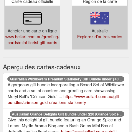
Carte-cadeau officielle
Région de la carte
Acheter une carte en ligne
Australie
www.bellart.com.au/greeting-
Explorez d'autres cartes
cards/mini-florist-gift-cards
Aperçu des cartes-cadeaux
Australian Wildflowers Premium Stationery Gift Bundle under $40 ...
A gorgeous gift bundle incorporating a Boxed Set of Wildflower
cards and a set of coasters and greeting card showcasing
Meryl Bell's 'Crimson Gold' ...
https://www.bellart.com.au/gift-
bundles/crimson-gold-creations-stationery
Australian Orange Delights Gift Bundle under $20 |Orange Spice ...
Give this delightful gift bundle featuring an Orange Spice and
Lemon Myrtle Aroma Bloq and a Bush Gems Mini Box of
delightful native floral cards.
https://www.bellart.com.au/gift-