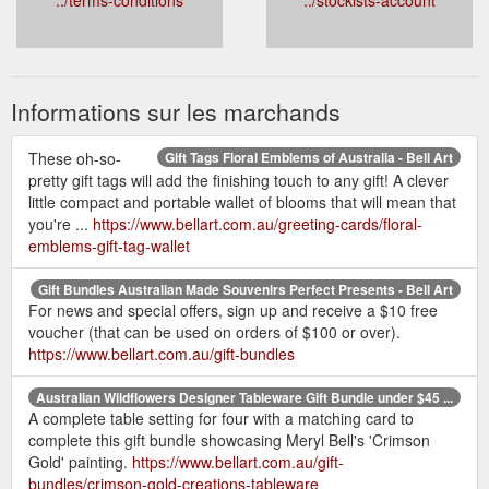
Informations sur les marchands
These oh-so-
Gift Tags Floral Emblems of Australia - Bell Art
pretty gift tags will add the finishing touch to any gift! A clever
little compact and portable wallet of blooms that will mean that
you're ...
https://www.bellart.com.au/greeting-cards/floral-
emblems-gift-tag-wallet
Gift Bundles Australian Made Souvenirs Perfect Presents - Bell Art
For news and special offers, sign up and receive a $10 free
voucher (that can be used on orders of $100 or over).
https://www.bellart.com.au/gift-bundles
Australian Wildflowers Designer Tableware Gift Bundle under $45 ...
A complete table setting for four with a matching card to
complete this gift bundle showcasing Meryl Bell's 'Crimson
Gold' painting.
https://www.bellart.com.au/gift-
bundles/crimson-gold-creations-tableware