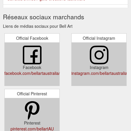
4 x Assorted
Sturt Pea Surprise Gift Bundle under $40 - Bell Art
Réseaux sociaux marchands
natural olive oil soaps (Lemongrass, Eucalyptus Mint & Myrtle,
Aniseed & Cinnamon and Rose Geranium) 1 x Art Card with
Liens de médias sociaux pour Bell Art
envelope in cellophane ...
https://www.bellart.com.au/gift-
bundles/sturt-pea-surprise
Official Facebook
Official Instagram
Facebook
Instagram
facebook.com/bellartaustralia/
instagram.com/bellartaustralia
Official Pinterest
Pinterest
pinterest.com/bellartAU