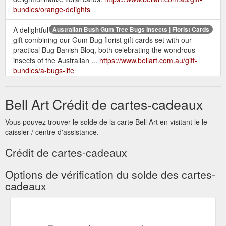
bundles/orange-delights
A delightful
Australian Bush Gum Tree Bugs Insects | Florist Cards
gift combining our Gum Bug florist gift cards set with our
practical Bug Banish Bloq, both celebrating the wondrous
insects of the Australian ...
https://www.bellart.com.au/gift-
bundles/a-bugs-life
$5.95
Greeting Cards Australian Native Flora Souvenirs - Bell Art
Bell Art Crédit de cartes-cadeaux
Floral Emblems Gift-Tag Wallet 9329813000207 · eucalyptus-
cards-gungurru-1. New Product. $5.95 Eucalyptus Greeting
Card - Gungurru 9329813001976.
Vous pouvez trouver le solde de la carte Bell Art en visitant le le
https://www.bellart.com.au/greeting-cards
caissier / centre d'assistance.
Crédit de cartes-cadeaux
This charming selection of native floral
Mini Florist Gift Cards
gift cards typify the rich colour and alluring forms found
Options de vérification du solde des cartes-
amongst the vast array of wildflowers in the Australian ...
https://www.bellart.com.au/greeting-cards/mini-florist-gift-cards
cadeaux