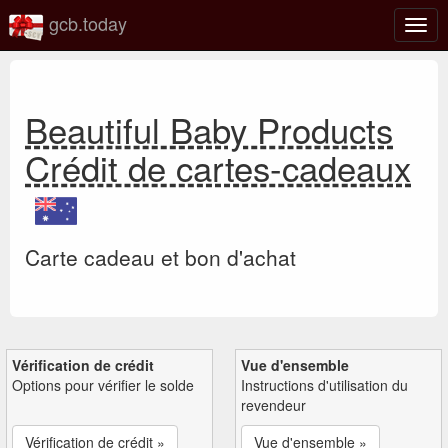
gcb.today
Basc
la
navig
Beautiful Baby Products
Crédit de cartes-cadeaux
Carte cadeau et bon d'achat
Vérification de crédit
Vue d'ensemble
Options pour vérifier le solde
Instructions d'utilisation du
revendeur
Vérification de crédit »
Vue d'ensemble »