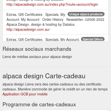
http://alpacadesign.com.au/index.php?route=account/login
Extras. Gift Certificates · Specials. My
Unique alpaca products
Account. My Account · Order History · Newsletter. ©2006-2022
Alpaca Design. design & hosting by Datalox.
http://alpacadesign.com.au/
Extras. Gift Certificates · Specials. My Account.
Special Offers
My Account · Order History · Newsletter. ©2006-2022 Alpaca
Réseaux sociaux marchands
Design. design & hosting by Datalox.
http://alpacadesign.com.au/index.php?route=product/special
Liens de médias sociaux pour alpaca design
Extras. Gift Certificates · Specials. My Account. My
Skirts
Account · Order History · Newsletter. ©2006-2022 Alpaca
alpaca design Carte-cadeau
Design. design & hosting by Datalox.
http://alpacadesign.com.au/skirts
alpaca design Liens vers des cartes-cadeaux ou des certificats-
cadeaux. Manière commode de gérer le crédit en un rien de temps
A$ Currency A$ Australian Dollar US$ US Dollar My Account ...
Application GCB pour mobile
Extras. Gift Certificates · Specials. My Account. My Account ·
Order History · Newsletter. ©2006-2022 Alpaca Design. design
Programme de cartes-cadeaux
& hosting by Datalox.
http://alpacadesign.com.au/terms-
conditions