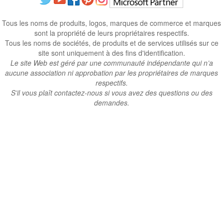
GCB stocke toutes les données de cartes-cadeaux uniquement sur
votre appareil.
À propos de nous
-
Aide
-
Politique de confidentialité
-
Conditions
-
Langue
Changer
©2012-2024 - Gift Card Balance Today - gcb.today - -au-east
Tous les noms de produits, logos, marques de commerce et marques
sont la propriété de leurs propriétaires respectifs.
Tous les noms de sociétés, de produits et de services utilisés sur ce
site sont uniquement à des fins d'identification.
Le site Web est géré par une communauté indépendante qui n’a
aucune association ni approbation par les propriétaires de marques
respectifs.
S’il vous plaît contactez-nous si vous avez des questions ou des
demandes.