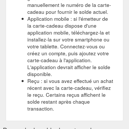
En magasin : apportez la carte-
cadeau dans un magasin physique
du détaillant ou du restaurant qui a
émis la carte-cadeau. Adressez-vous
à un associé du magasin ou à un
caissier et demandez de l'aide pour
vérifier le solde. Ils peuvent
généralement numériser ou saisir
manuellement le numéro de la carte-
cadeau pour fournir le solde actuel.
Application mobile : si l'émetteur de
la carte-cadeau dispose d'une
application mobile, téléchargez-la et
installez-la sur votre smartphone ou
votre tablette. Connectez-vous ou
créez un compte, puis ajoutez votre
carte-cadeau à l'application.
L'application devrait afficher le solde
disponible.