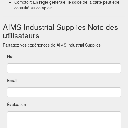
Solde du compte en ligne: suivez le lien vers le site Web
officiel du marchand pour vérifier le solde. Vous devez entrer
le numéro de carte et le code PIN pour obtenir le solde de la
carte.
Appel téléphonique: appelez le numéro d'assistance du
revendeur et fournissez les détails de la carte. Vous pouvez
ensuite appeler le solde par téléphone.
Facture / reçu: Le reste de la carte sera imprimé sur la
facture / le reçu d'achat.
Comptoir: En règle générale, le solde de la carte peut être
consulté au comptoir.
AIMS Industrial Supplies Note des
utilisateurs
Partagez vos expériences de AIMS Industrial Supplies
Nom