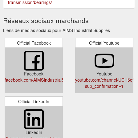
enforces the Occupational Health and Safety Act 2004.
https://www.aimsindustrial.com.au/blog/australia-whs-laws
Use
Buy Bearings Online Australia | Industrial Bearings Store ...
the search function above, browse our categories and brand
list, or contact us. AIMS Industrial delivers worldwide. We offer
free shipping* on orders over $150.00 for Adelaide, Brisbane,
Melbourne, Canberra, Perth and Sydney.
https://www.aimsindustrial.com.au/bearings-power-
transmission/bearings/
Réseaux sociaux marchands
Liens de médias sociaux pour AIMS Industrial Supplies
Official Facebook
Official Youtube
Facebook
Youtube
facebook.com/AIMSIndustrialSupplies/
youtube.com/channel/UCH5of