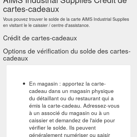
or contact us. AIMS Industrial delivers worldwide. We offer free
shipping* on orders over $150 for Adelaide, Brisbane,
Melbourne, Canberra, Perth and Sydney. *Terms and
conditions apply. FILTER PRODUCTS. Clear All Filters; Stock
Availability ...
https://www.aimsindustrial.com.au/gift-voucher/
AIMS Industrial Supplies Crédit de
cartes-cadeaux
Vous pouvez trouver le solde de la carte AIMS Industrial Supplies
en visitant le le caissier / centre d'assistance.
Crédit de cartes-cadeaux
Options de vérification du solde des cartes-
cadeaux