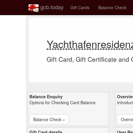
gcb.today
Gift Cards
Balance Check
Yachthafenresiden
Gift Card, Gift Certificate and
Balance Enquiry
Overvi
Options for Checking Card Balance
Introduc
Balance Check »
Overv
Gift Card details
User Re