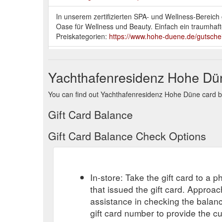
In unserem zertifizierten SPA- und Wellness-Bereic
Oase für Wellness und Beauty. Einfach ein traumha
Preiskategorien:
https://www.hohe-duene.de/gutschei
Genießen Sie romantische Stunden zu zweit bei Ker
Küchenchefs, exklusive Getränke) in der Brasserie.
Yachthafenresidenz Hohe Dün
unvergesslichen Abend an der Ostsee. zum Gutsche
You can find out Yachthafenresidenz Hohe Düne card bal
Bitte zeigen Sie Ihren Gutschein bei der Anmeldung
Hohe Düne GmbH. Eine Auszahlung ist nicht möglic
Gift Card Balance
hohe-duene.de . 19% MwSt . 0000000000000. 120 € G
Gift Card Balance Check Options
Bitte zeigen Sie Ihren Gutschein bei der Anmeldung
Yachthafenresidenz Hohe Düne GmbH. Eine Auszahlu
400 * info@yhd.de * hohe-duene.de . 19% MwSt . 000
In-store: Take the gift card to a ph
Bitte zeigen Sie Ihren Gutschein bei der Anmeldung
Geschäftsbedingungen der Yachthafenresidenz Hoh
that issued the gift card. Approa
info@yhd.de * hohe-duene.de . 19% MwSt . 00000000
assistance in checking the balan
product=185
gift card number to provide the c