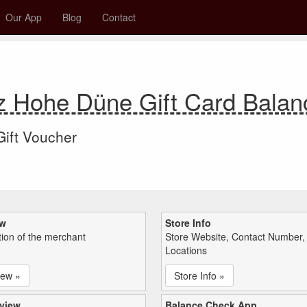
Our App
Blog
Contact
z Hohe Düne Gift Card Bala
 Gift Voucher
ew
Store Info
tion of the merchant
Store Website, Contact Number,
Locations
iew »
Store Info »
view
Balance Check App