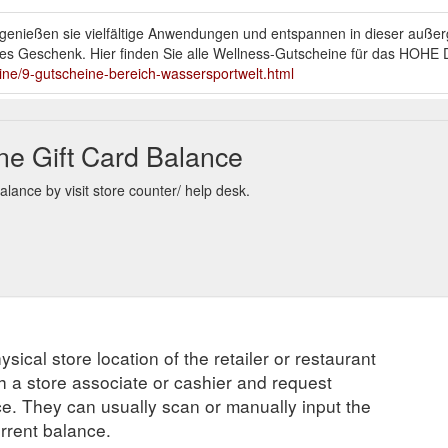
h genießen sie vielfältige Anwendungen und entspannen in dieser auß
ftes Geschenk. Hier finden Sie alle Wellness-Gutscheine für das HOH
ne/9-gutscheine-bereich-wassersportwelt.html
zenschein und mit Blick auf das Meer bei einem erlesenen 5-Gänge-M
 Lassen Sie sich im Restaurant der Yachthafenresidenz Hohe Düne kuli
e Gift Card Balance
in.
https://www.hohe-duene.de/gutscheine/7-gutscheine-bereich-kulina
ance by visit store counter/ help desk.
 im Yachthafen Hohe Düne vor. Es gelten die Allgemeinen Geschäftsbe
h. Yachthafenresidenz Hohe Düne GmbH * Am Yachthafen 1 * 18119 Ro
ültigkeit bis Dezember ...
https://www.hohe-duene.de/gutschein.htm
 an der Hohe Düne SPA Rezeption vor. Es gelten die Allgemeinen Ges
ng ist nicht möglich. Yachthafenresidenz Hohe Düne GmbH * Am Yac
0000000000. 249 € Gültigkeit bis ...
https://www.hohe-duene.de/gutsc
ysical store location of the retailer or restaurant
 an der Hohe Düne SPA Rezeption vor. Es gelten die Allgemeinen
e Düne GmbH. Yachthafenresidenz Hohe Düne GmbH * Am Yachthafen 
ch a store associate or cashier and request
00000 . 99 € Gültigkeit bis Dezember 2024 . Für Reservierungen von 
ce. They can usually scan or manually input the
urrent balance.