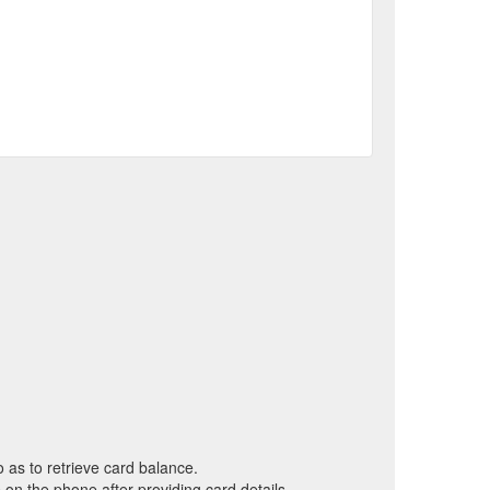
chäftsbedingungen der
Gutschein Shop - hohe-duene.de
hthafen 1 * 18119 Rostock-Warnemünde * 0381 / 50
chein.html?product=158
, um
Gutschein Shop - Yachthafenresidenz Hohe Düne
Tracking-Cookies (sowohl von dieser Domain als
o as to retrieve card balance.
on the phone after providing card details.