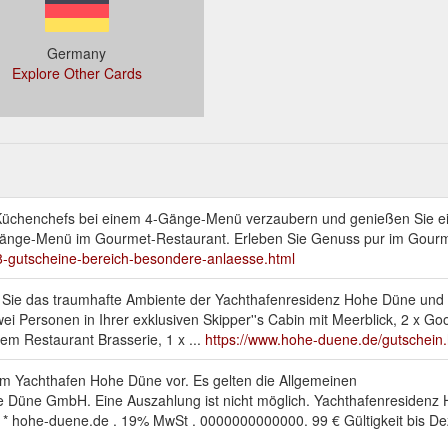
Germany
Explore Other Cards
 Küchenchefs bei einem 4-Gänge-Menü verzaubern und genießen Sie e
änge-Menü im Gourmet-Restaurant. Erleben Sie Genuss pur im Gourme
8-gutscheine-bereich-besondere-anlaesse.html
ben Sie das traumhafte Ambiente der Yachthafenresidenz Hohe Düne und
ei Personen in Ihrer exklusiven Skipper''s Cabin mit Meerblick, 2 x 
em Restaurant Brasserie, 1 x ...
https://www.hohe-duene.de/gutschein
 im Yachthafen Hohe Düne vor. Es gelten die Allgemeinen
 Düne GmbH. Eine Auszahlung ist nicht möglich. Yachthafenresiden
* hohe-duene.de . 19% MwSt . 0000000000000. 99 € Gültigkeit bis D