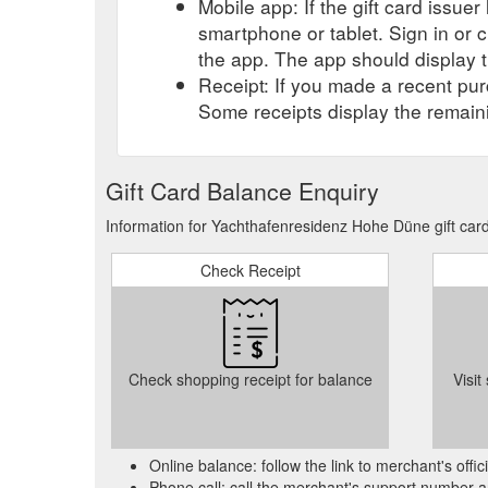
Mobile app: If the gift card issue
Bitte zeigen Sie Ihren Gutschein bei der Anmeldung
smartphone or tablet. Sign in or 
Yachthafenresidenz Hohe Düne GmbH. Eine Auszahlu
400 * info@yhd.de * hohe-duene.de . 19% MwSt . 000
the app. The app should display t
Receipt: If you made a recent purc
Indem Sie auf „Alle akzeptieren” klicken, stimmen S
Some receipts display the remaini
Erkenntnisse über die Webseitennutzung zu erhalten
auch von anderen vertrauenswürdigen Partnern) zu
Gift Card Balance Enquiry
Information for Yachthafenresidenz Hohe Düne gift card
Check Receipt
Check shopping receipt for balance
Visit
Online balance: follow the link to merchant's offi
Phone call: call the merchant's support number a