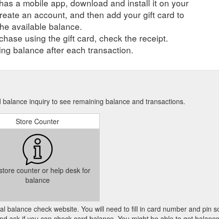
r has a mobile app, download and install it on your
 an der Hohe Düne SPA Rezeption vor. Es gelten die Allgemeinen Ges
create an account, and then add your gift card to
ng ist nicht möglich. Yachthafenresidenz Hohe Düne GmbH * Am Yac
0000000000. 279 € Gültigkeit bis ...
https://www.hohe-duene.de/guts
he available balance.
hase using the gift card, check the receipt.
ie der Verwendung von analytischen Cookies (die dafür benutzt werden
ng balance after each transaction.
 und damit unsere Webseite und die Services zu verbessern) und von 
.
https://m.hohe-duene.de/gutscheine.html
 balance inquiry to see remaining balance and transactions.
Store Counter
 store counter or help desk for
balance
cial balance check website. You will need to fill in card number and pin s
nd ask if you can check card balance. You might be able to get balance 