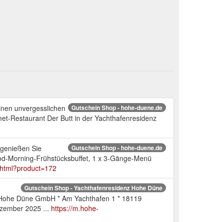
inen unvergesslichen
Gutschein Shop - hohe-duene.de
t-Restaurant Der Butt in der Yachthafenresidenz
 genießen Sie
Gutschein Shop - hohe-duene.de
Good-Morning-Frühstücksbuffet, 1 x 3-Gänge-Menü
.html?product=172
Gutschein Shop - Yachthafenresidenz Hohe Düne
z Hohe Düne GmbH * Am Yachthafen 1 * 18119
ezember 2025 ...
https://m.hohe-