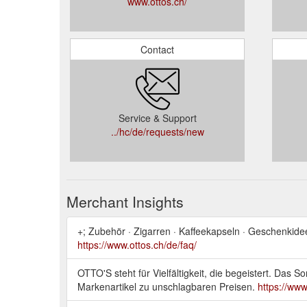
www.ottos.ch/
Contact
Service & Support
../hc/de/requests/new
Merchant Insights
+; Zubehör · Zigarren · Kaffeekapseln · Geschenkid
https://www.ottos.ch/de/faq/
OTTO'S steht für Vielfältigkeit, die begeistert. Das 
Markenartikel zu unschlagbaren Preisen.
https://www