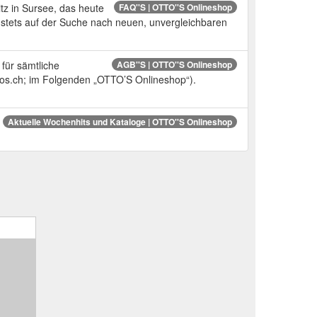
tz in Sursee, das heute
FAQ''S | OTTO''S Onlineshop
 stets auf der Suche nach neuen, unvergleichbaren
für sämtliche
AGB''S | OTTO''S Onlineshop
os.ch; im Folgenden „OTTO’S Onlineshop“).
Aktuelle Wochenhits und Kataloge | OTTO''S Onlineshop