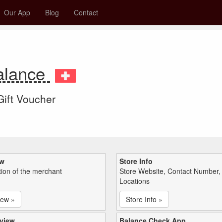
Our App
Blog
Contact
Balance
 Gift Voucher
ew
Store Info
tion of the merchant
Store Website, Contact Number,
Locations
iew »
Store Info »
view
Balance Check App