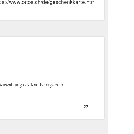
tps://www.ottos.ch/de/geschenkkarte.html
oday#CAF65F).
Auszahlung des Kaufbetrags oder