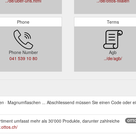
../de/uber-uns.html
../de/ottos-filialen
Phone
Terms
Phone Number
Agb
041 539 10 80
../de/agb/
een · Magnumflaschen ... Abschliessend müssen Sie einen Code oder e
Sortiment umfasst mehr als 30'000 Produkte, darunter zahlreiche
OTTO'
.ottos.ch/