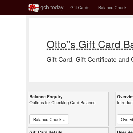
gcb.today
Gift Cards
Balance Check
Otto''s Gift Card 
Gift Card, Gift Certificate and
Balance Enquiry
Overvi
Options for Checking Card Balance
Introduc
Balance Check »
Overv
Gift Card details
User Re