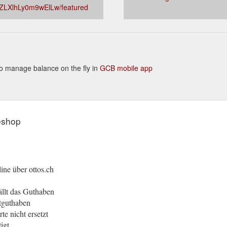
ZLXlhLy0m9wElLw/featured
y to manage balance on the fly in
GCB mobile app
eshop
ine über ottos.ch
ällt das Guthaben
tguthaben
te nicht ersetzt
igt