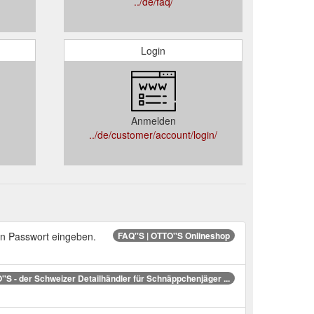
../de/faq/
Login
Anmelden
../de/customer/account/login/
in Passwort eingeben.
FAQ''S | OTTO''S Onlineshop
'S - der Schweizer Detailhändler für Schnäppchenjäger ...