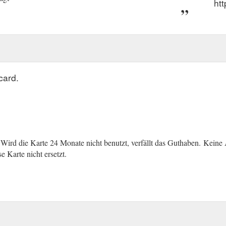
ht
card.
. Wird die Karte 24 Monate nicht benutzt, verfällt das Guthaben.
(gcb.t
Keine 
e Karte nicht ersetzt.
(gcb.today#B48BB2).