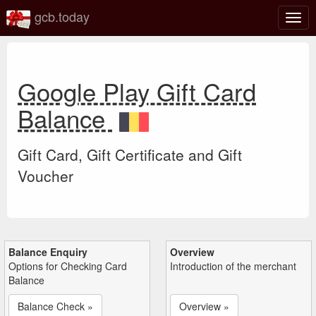
gcb.today
Togg
navig
Google Play Gift Card
Balance
Gift Card, Gift Certificate and Gift
Voucher
Balance Enquiry
Overview
Options for Checking Card
Introduction of the merchant
Balance
Balance Check »
Overview »