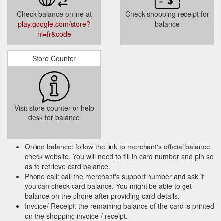
Mistplay, l'appli qui vous offre des cartes cadeaux gratuites
Check balance online at
Check shopping receipt for
lorsque vous jouez ⚡️ 1️⃣ Découvrez une sélection
play.google.com/store?
balance
personnalisée de nouveaux jeux ...
hl=fr&code
https://play.google.com/store/apps/details?
id=com.mistplay.mistplay&hl=fr_CA&gl=US
Store Counter
Cartes
Cartes cadeaux Google Play : recherchez un magasin.
cadeaux Google Play : recherchez un magasin. *Offerta valida
per elementi in-game di Genshin Impact su Google Play.
Valida per gli utenti che utilizzano una carta regalo Google
Play acquistata tra il giorno 01.07.2021 e il giorno 30.09.2021
Visit store counter or help
presso i rivenditori che aderiscono all''iniziativa.
desk for balance
https://play.google.com/intl/fr_ch/about/giftcards/
Achetez
Cartes-cadeaux Google Play : Rechercher un magasin.
Online balance: follow the link to merchant's official balance
une carte-cadeau dans un magasin près de chez vous et
check website. You will need to fill in card number and pin so
offrez les derniers éléments de divertissement pour les
as to retrieve card balance.
appareils Android et plus.
https://play.google.com/intl/fr-
Phone call: call the merchant's support number and ask if
CA_ca/about/giftcards/
you can check card balance. You might be able to get
balance on the phone after providing card details.
Invoice/ Receipt: the remaining balance of the card is printed
CONDITIONS D''UTILISATION DES CADEAUX GOOGLE PLAY
L''utilisation du crédit Google Play est soumise aux Conditions
on the shopping invoice / receipt.