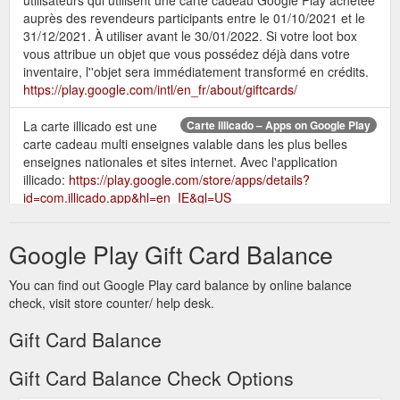
auprès des revendeurs participants entre le 01/10/2021 et le
31/12/2021. À utiliser avant le 30/01/2022. Si votre loot box
vous attribue un objet que vous possédez déjà dans votre
inventaire, l''objet sera immédiatement transformé en crédits.
https://play.google.com/intl/en_fr/about/giftcards/
La carte illicado est une
Carte illicado – Apps on Google Play
carte cadeau multi enseignes valable dans les plus belles
enseignes nationales et sites internet. Avec l'application
illicado:
https://play.google.com/store/apps/details?
id=com.illicado.app&hl=en_IE&gl=US
Les cartes-cadeaux Google Play doivent
Google Play – Google
Google Play Gift Card Balance
être échangées pour acheter des produits admissibles sur
https://play.google.com. Les achats seront déduits du solde
You can find out Google Play card balance by online balance
Google Play de l''utilisateur par GPC. Tout solde Google Play
check, visit store counter/ help desk.
non utilisé sera crédité sur le compte des cartes-cadeaux du
destinataire lorsque celui-ci les utilise. 2. Restrictions.
Gift Card Balance
https://play.google.com/intl/fr_ca/about/card-terms.html
Gift Card Balance Check Options
CASH QUIZZ REWARDS: Trivia Game, Free Gift Cards - Apps on ...
PLAY TRIVIA & EARN LOYALTY REWARDS POINTS CASH