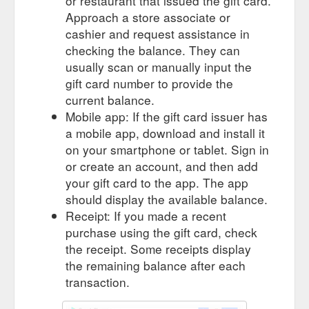
or restaurant that issued the gift card.
activité Play · Paramètres · Aide · Guide à l'usage des
Approach a store associate or
parents ...
https://play.google.com/store/apps/dev?
id=8567646723268777320&hl=fr&gl=US
cashier and request assistance in
checking the balance. They can
Les Cartes cadeaux sont émises par
Google Play – Google
usually scan or manually input the
Google Arizona LLC ("GAZ"), quelle que soit l’identité de
gift card number to provide the
l’émetteur figurant sur la Carte cadeau au moment où
current balance.
l’utilisateur l’obtient. Pour utiliser une Carte cadeau, vous
Mobile app: If the gift card issuer has
devez avoir accès à l’Internet et, sous réserve d''éligibilité,
vous devez être en possession d''un compte Google ...
a mobile app, download and install it
https://play.google.com/intl/fr_ch/about/card-terms.html
on your smartphone or tablet. Sign in
or create an account, and then add
Vous avez reçu une Carte
Everywish - Apps on Google Play
your gift card to the app. The app
cadeaux multi-enseigne Everywish ? L'application Everywish
should display the available balance.
vous permet de gérer vos cartes cadeaux en toute simplicité
et de les ...
https://play.google.com/store/apps/details?
Receipt: If you made a recent
id=com.carrefour.everywish&hl=en_US&gl=US
purchase using the gift card, check
the receipt. Some receipts display
AppNana - Cartes cadeaux – Applications sur Google Play
the remaining balance after each
Essayez des applications gratuites et échangez gratuitement
transaction.
des cartes cadeaux ! Plus de 5 millions de $ gagnés en jeux et
crédits de cartes par les membres. Pour les appareils iOS,
allez sur AppNana.com depuis Safari pour accéder à plus