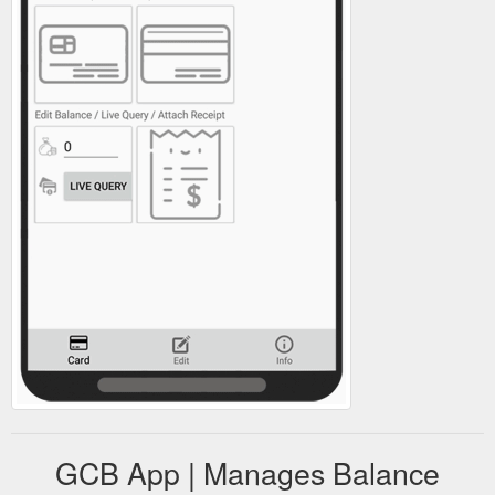
compte, blocage,...) - Recharger votre compte e-dinar par
carte bancaire ...
https://play.google.com/store/apps/details?
id=tn.mobipost&hl=fr&gl=US
- Recevoir et gérer mes
UIB Mobile - Apps on Google Play
notifications d’événements importants sur mon compte (solde
bas, disponibilité de carte, rejet de chèque, etc.) Mobile IBU: a
bank''s unique experience on smartphones and tablets: full,
fast, useful and secure.
https://play.google.com/store/apps/details?
id=com.uib.uibmobile&hl=en_US&gl=US
GCB App | Manages Balance