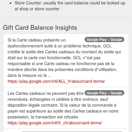
d''utilisation des cartes cadeaux Google Play et du solde Play
Store Counter: usually the card balance could be looked up
prépayé. L''acheteur du crédit Play ne peut demander un
at shop or store counter
remboursement que si ce crédit n''a pas été utilisé, et
uniquement si la demande est émise dans les trois mois
Gift Card Balance Insights
suivant l''achat.
https://play.google.com/intl/fr_fr/about/gift-
terms/
Si la Carte cadeau présente un
Google Play – Google
Nov 4,
Conditions d''utilisation des cartes-cadeaux Google Play
dysfonctionnement suite à un problème technique, GCL
2019 ... Pour utiliser une Carte cadeau, vous devez avoir
crédite le solde des Cartes cadeaux du montant du solde qui
accès à Internet et, sous réserve d'éligibilité, être en
était sur la carte non fonctionnelle. GCL n''est pas
possession d'un compte Google Payments ...
responsable si une Carte cadeau ne fonctionne pas de la
https://play.google.com/intl/fr_fr/about/card-terms/
manière décrite dans les présentes conditions d''utilisation,
dans la mesure où le ...
Obtiens des
Cash’em All - Des jeux où tu gagnes de l’argent ...
https://play.google.com/intl/ALL_fr/about/card-terms/
cartes-cadeaux géniales, des récompenses en argent & des
bons en jouant à des jeux mobiles! Télécharge gratuitement
Les Cartes cadeaux ne peuvent pas être
Google Play – Google
Cash''em All (pas de dépôt, pas d’achat intégré à l’application)
revendues, échangées ni cédées à titre onéreux, sauf
Choisis ton jeu favori parmi notre liste 🎮 Obtiens des
disposition légale contraire. Si la valeur de la commande à
récompenses pour chaque minute que tu passes à jouer à
payer est supérieure au solde des Cartes cadeaux en votre
des jeux 🎁🎉🏆
https://play.google.com/store/apps/details?
possession, la transaction est refusée.
id=online.cashemall.app&hl=fr&gl=US
https://play.google.com/intl/fr_ch/about/card-terms/