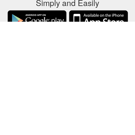
Simply and Easily
GCB stores all gift cards data on your local device only.
About
-
Help
-
Privacy
-
Terms
-
Language
Change
©2012-2024 - Gift Card Balance Today - gcb.today - -au-east
All product names, logos, trademarks, and brands are property of their
respective owners.
All company, product and service names used in this website are for