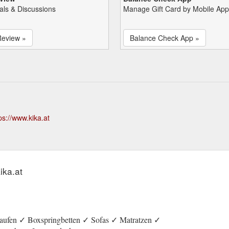
als & Discussions
Manage Gift Card by Mobile App
Review »
Balance Check App »
ps://www.kika.at
ika.at
 kaufen ✓ Boxspringbetten ✓ Sofas ✓ Matratzen ✓