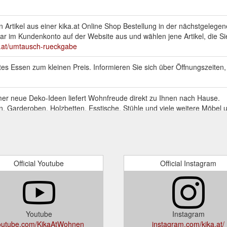
Artikel aus einer kika.at Online Shop Bestellung in der nächstgelegene
lar im Kundenkonto auf der Website aus und wählen jene Artikel, die 
a.at/umtausch-rueckgabe
tes Essen zum kleinen Preis. Informieren Sie sich über Öffnungszeiten,
mmer neue Deko-Ideen liefert Wohnfreude direkt zu Ihnen nach Hause.
Garderoben, Holzbetten, Esstische, Stühle und viele weitere Möbel u
gclsrc=aw.ds
Official Youtube
Official Instagram
Youtube
Instagram
outube.com/KikaAtWohnen
instagram.com/kika.at/