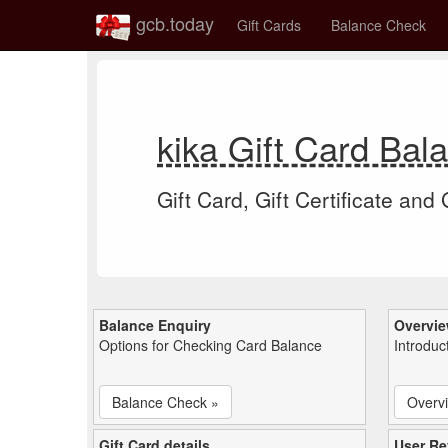
gcb.today
Gift Cards
Balance Check
kika Gift Card Ba
Gift Card, Gift Certificate and
Balance Enquiry
Overvi
Options for Checking Card Balance
Introduc
Balance Check »
Overv
Gift Card details
User Re