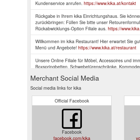
Kundenservice anrufen.
https://www.kika.at/kontakt
Rückgabe in Ihrem kika Einrichtungshaus. Sie können 
zurückbringen: Füllen Sie bitte unser Retourenformu
Rückabwicklungs-Option Filiale aus.
https://www.kik
Willkommen im kika Restaurant! Hier erwartet Sie gu
Menü und Angebote!
https://www.kika.at/restaurant
Unsere Online Filiale für Möbel, Accessoires und i
Boxspringbetten, Schwebetürenschränke, Kommoden, 
sensationell günstigen Preisen.
https://www.kika.at/?
Merchant Social Media
Social media links for kika
Official Facebook
Facebook
facebook.com/kika
y