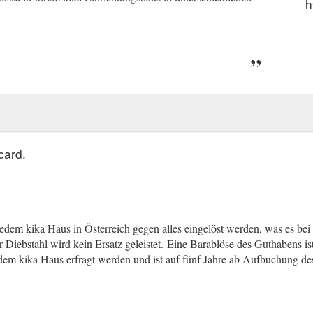
h
card.
dem kika Haus in Österreich gegen alles eingelöst werden, was es bei k
r Diebstahl wird kein Ersatz geleistet.
(gcb.today#3510B).
Eine Barablöse des Guthabens ist 
dem kika Haus erfragt werden und ist auf fünf Jahre ab Aufbuchung des