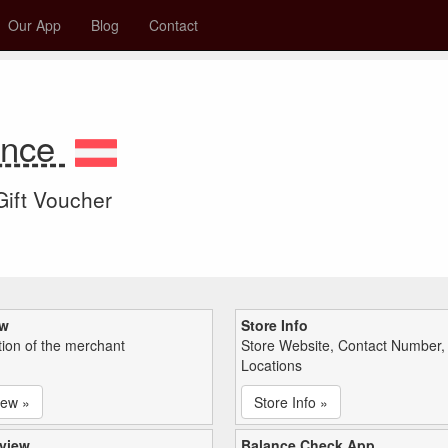
Our App
Blog
Contact
lance
 Gift Voucher
ew
Store Info
tion of the merchant
Store Website, Contact Number,
Locations
iew »
Store Info »
view
Balance Check App