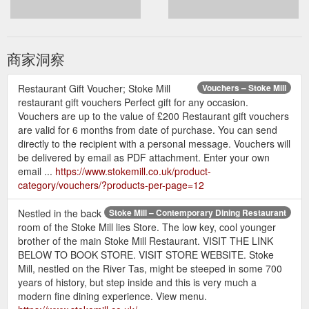
商家洞察
Restaurant Gift Voucher; Stoke Mill
Vouchers – Stoke Mill
restaurant gift vouchers Perfect gift for any occasion.
Vouchers are up to the value of £200 Restaurant gift vouchers
are valid for 6 months from date of purchase. You can send
directly to the recipient with a personal message. Vouchers will
be delivered by email as PDF attachment. Enter your own
email ...
https://www.stokemill.co.uk/product-
category/vouchers/?products-per-page=12
Nestled in the back
Stoke Mill – Contemporary Dining Restaurant
room of the Stoke Mill lies Store. The low key, cool younger
brother of the main Stoke Mill Restaurant. VISIT THE LINK
BELOW TO BOOK STORE. VISIT STORE WEBSITE. Stoke
Mill, nestled on the River Tas, might be steeped in some 700
years of history, but step inside and this is very much a
modern fine dining experience. View menu.