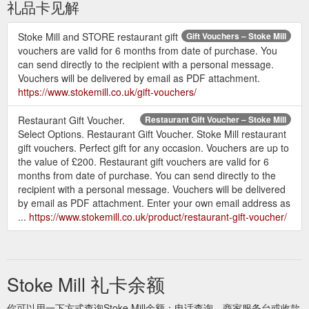
礼品卡见解
Stoke Mill and STORE restaurant gift
Gift Vouchers – Stoke Mill
vouchers are valid for 6 months from date of purchase. You
can send directly to the recipient with a personal message.
Vouchers will be delivered by email as PDF attachment.
https://www.stokemill.co.uk/gift-vouchers/
Restaurant Gift Voucher.
Restaurant Gift Voucher – Stoke Mill
Select Options. Restaurant Gift Voucher. Stoke Mill restaurant
gift vouchers. Perfect gift for any occasion. Vouchers are up to
the value of £200. Restaurant gift vouchers are valid for 6
months from date of purchase. You can send directly to the
recipient with a personal message. Vouchers will be delivered
by email as PDF attachment. Enter your own email address as
...
https://www.stokemill.co.uk/product/restaurant-gift-voucher/
Stoke Mill 礼卡余额
你可以用一下方式查询Stoke Mill余额：电话查询、商家服务台或收款