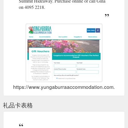
Summit Hideaway. Purchase online or call Gina
on 4095 2218.
https://www.yungaburraaccommodation.com.au/gif
礼品卡表格