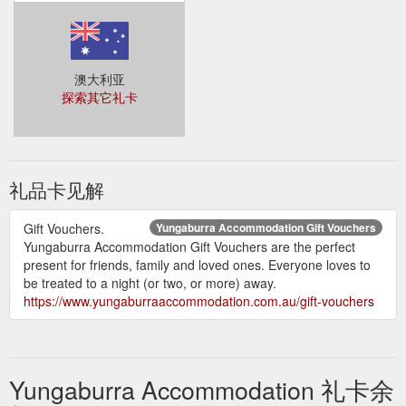
澳大利亚
探索其它礼卡
礼品卡见解
Gift Vouchers.
Yungaburra Accommodation Gift Vouchers
Yungaburra Accommodation Gift Vouchers are the perfect
present for friends, family and loved ones. Everyone loves to
be treated to a night (or two, or more) away.
https://www.yungaburraaccommodation.com.au/gift-vouchers
Yungaburra Accommodation 礼卡余