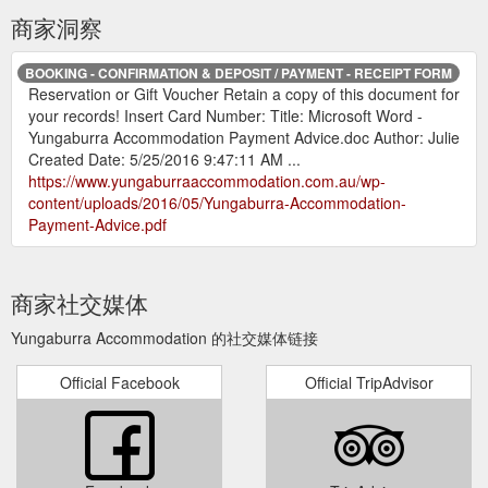
商家洞察
BOOKING - CONFIRMATION & DEPOSIT / PAYMENT - RECEIPT FORM
Reservation or Gift Voucher Retain a copy of this document for
your records! Insert Card Number: Title: Microsoft Word -
Yungaburra Accommodation Payment Advice.doc Author: Julie
Created Date: 5/25/2016 9:47:11 AM ...
https://www.yungaburraaccommodation.com.au/wp-
content/uploads/2016/05/Yungaburra-Accommodation-
Payment-Advice.pdf
商家社交媒体
Yungaburra Accommodation 的社交媒体链接
Official Facebook
Official TripAdvisor