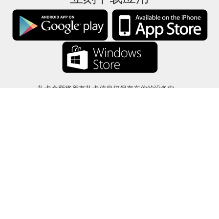
礼卡余额将所有礼卡信息仅保存在你的设备中。
关于
-
帮助
-
隐私
-
条款
-
语言
改变
©2012-2024 - 今日礼卡余额 - gcb.today - -au-east
所有产品名称、徽标、商标和品牌均为其各自所有者的财产。
本网站使用的所有公司，产品和服务名称仅用于识别目的。
该网站由独立社区运营，与各自的商标所有者没有关联或认可。
如果您有任何问题或疑问，请与我们联系。