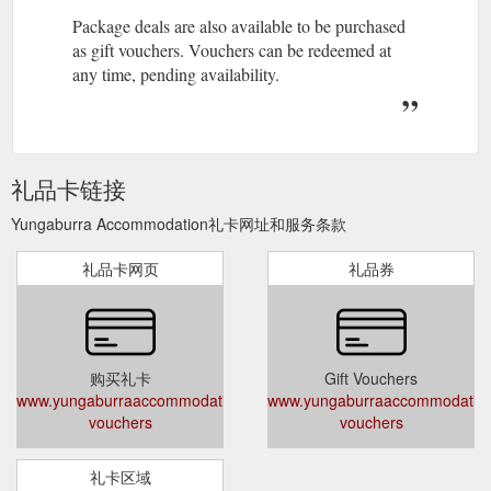
Package deals are also available to be purchased
as gift vouchers. Vouchers can be redeemed at
any time, pending availability.
礼品卡链接
Yungaburra Accommodation礼卡网址和服务条款
礼品卡网页
礼品券
购买礼卡
Gift Vouchers
www.yungaburraaccommodation.com.au/gift-
www.yungaburraaccommodation.
vouchers
vouchers
礼卡区域