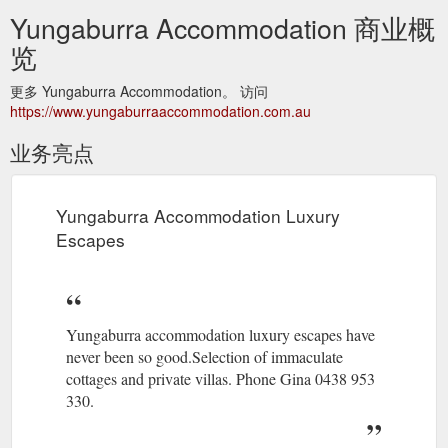
Yungaburra Accommodation 商业概
览
更多 Yungaburra Accommodation。 访问
https://www.yungaburraaccommodation.com.au
业务亮点
Yungaburra Accommodation Luxury
Escapes
Yungaburra accommodation luxury escapes have
never been so good.Selection of immaculate
cottages and private villas. Phone Gina 0438 953
330.