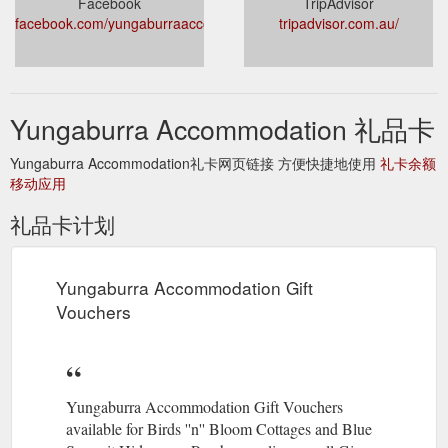
Facebook
TripAdvisor
facebook.com/yungaburraaccommodation/
tripadvisor.com.au/
Yungaburra Accommodation 礼品卡
Yungaburra Accommodation礼卡网页链接 方便快捷地使用
礼卡余额
移动应用
礼品卡计划
Yungaburra Accommodation Gift
Vouchers
Yungaburra Accommodation Gift Vouchers
available for Birds ''n'' Bloom Cottages and Blue