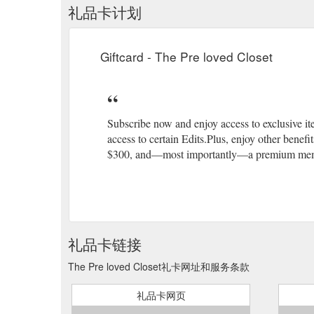
礼品卡计划
Giftcard - The Pre loved Closet
Subscribe now and enjoy access to exclusive it
access to certain Edits.Plus, enjoy other benefi
$300, and—most importantly—a premium memb
礼品卡链接
The Pre loved Closet礼卡网址和服务条款
礼品卡网页