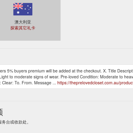
澳大利亚
探索其它礼卡
rs 5% buyers premium will be added at the checkout. X. Title Descripti
 Light to moderate signs of wear. Pre-loved Condition: Moderate to heav
d: Clear: To. From. Message ...
https://theprelovedcloset.com.au/product
额
商家服务台或收款处。