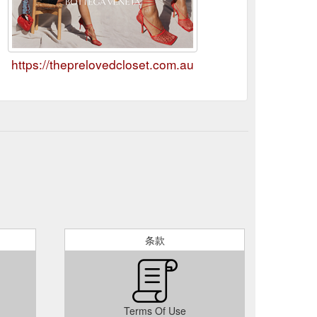
https://theprelovedcloset.com.au
条款
Terms Of Use