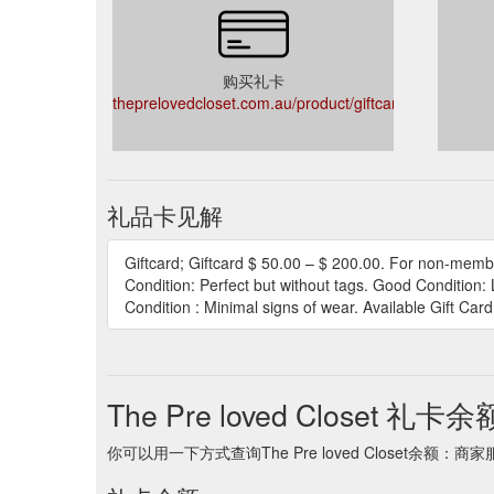
购买礼卡
theprelovedcloset.com.au/product/giftcard/
礼品卡见解
Giftcard; Giftcard $ 50.00 – $ 200.00. For non-membe
Condition: Perfect but without tags. Good Condition:
Condition : Minimal signs of wear. Available Gift Car
The Pre loved Closet 礼卡余
你可以用一下方式查询The Pre loved Closet余额：