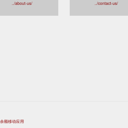
../about-us/
../contact-us/
余额移动应用