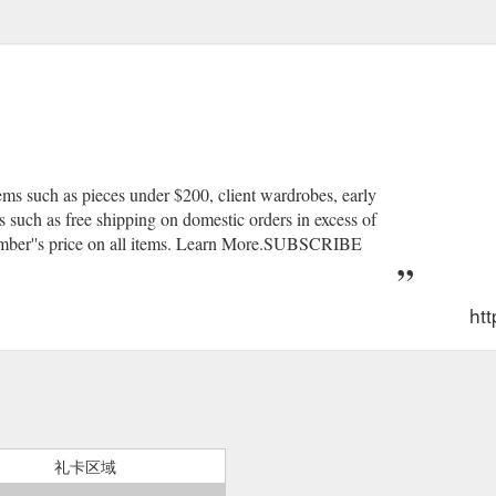
ems such as pieces under $200, client wardrobes, early
ts such as free shipping on domestic orders in excess of
er''s price on all items. Learn More.SUBSCRIBE
htt
礼卡区域