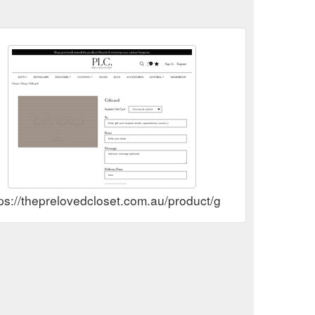
ps://theprelovedcloset.com.au/product/giftcard/