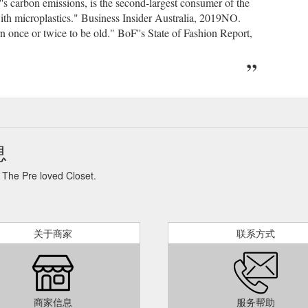
's carbon emissions, is the second-largest consumer of the
with microplastics." Business Insider Australia, 2019NO.
once or twice to be old." BoF''s State of Fashion Report,
息
 loved Closet.
关于商家
联系方式
商家信息
服务帮助