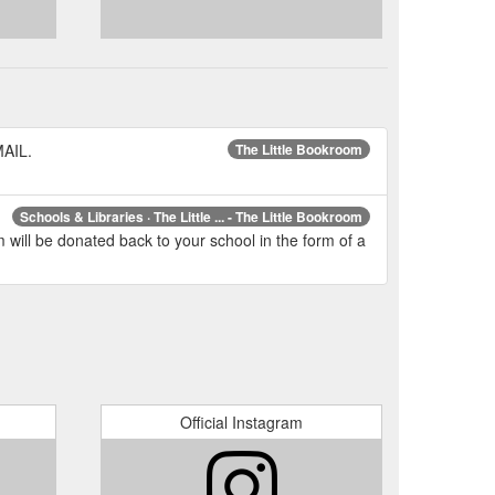
MAIL.
The Little Bookroom
Schools & Libraries · The Little ... - The Little Bookroom
will be donated back to your school in the form of a
Official Instagram