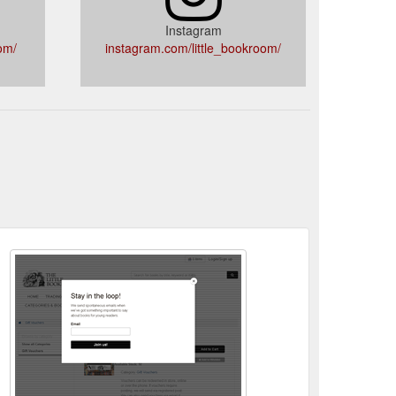
Instagram
om/
instagram.com/little_bookroom/