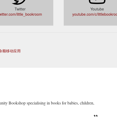
Twitter
Youtube
witter.com/little_bookroom
youtube.com/c/littlebookro
余额移动应用
ity Bookshop specialising in books for babies, children,