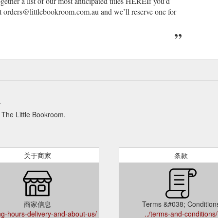
ther a list of our most anticipated titles HEREIf you’d
 at orders@littlebookroom.com.au and we’ll reserve one for
息
tle Bookroom.
关于商家
条款
商家信息
Terms &#038; Condition
ing-hours-delivery-and-about-us/
../terms-and-conditions/