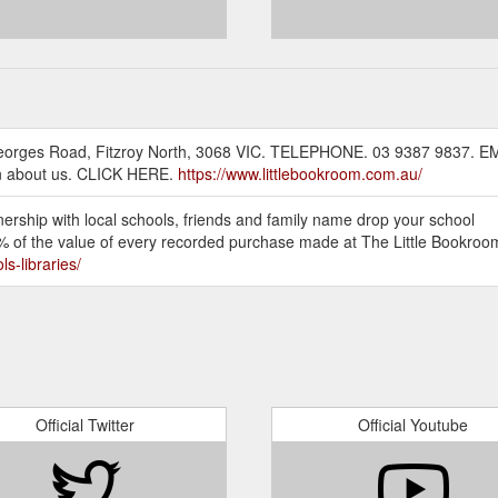
eorges Road, Fitzroy North, 3068 VIC. TELEPHONE. 03 9387 9837. E
on about us. CLICK HERE.
https://www.littlebookroom.com.au/
p with local schools, friends and family name drop your school
 of the value of every recorded purchase made at The Little Bookroom 
s-libraries/
Official Twitter
Official Youtube