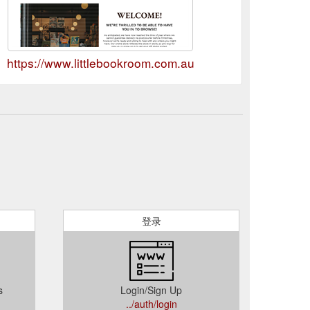
https://www.littlebookroom.com.au
登录
s
Login/Sign Up
../auth/login