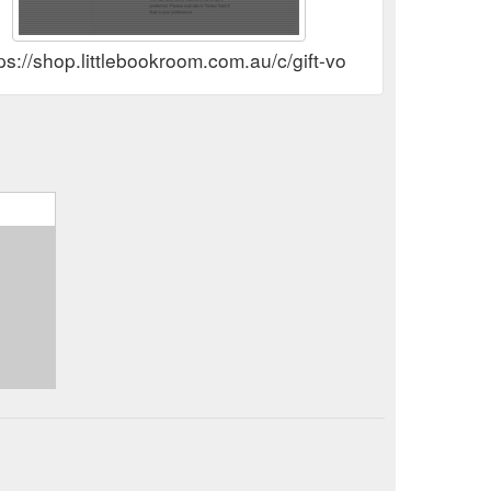
ps://shop.littlebookroom.com.au/c/gift-vouchers__29--2