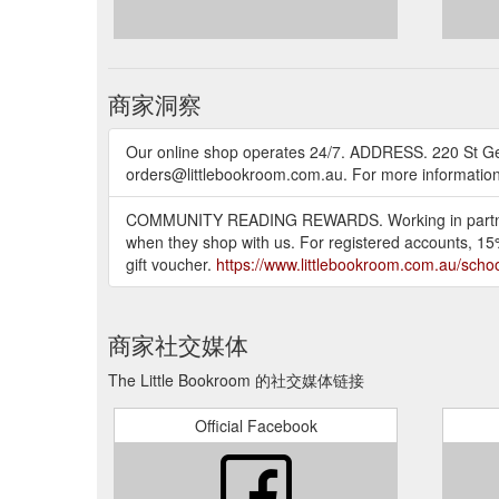
商家洞察
Our online shop operates 24/7. ADDRESS. 220 St G
orders@littlebookroom.com.au. For more informati
COMMUNITY READING REWARDS. Working in partnershi
when they shop with us. For registered accounts, 15%
gift voucher.
https://www.littlebookroom.com.au/school
商家社交媒体
The Little Bookroom 的社交媒体链接
Official Facebook