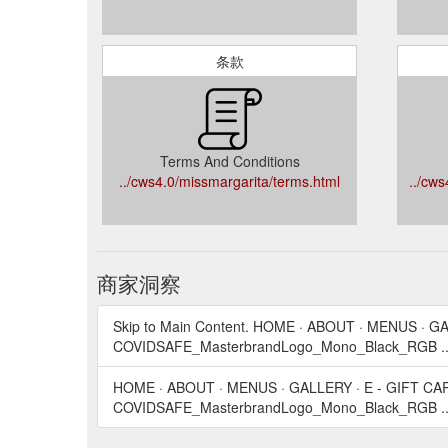
条款
Terms And Conditions
../cws4.0/missmargarita/terms.html
../cw
商家洞察
Skip to Main Content. HOME · ABOUT · MENUS · GA
COVIDSAFE_MasterbrandLogo_Mono_Black_RGB .
HOME · ABOUT · MENUS · GALLERY · E - GIFT CAR
COVIDSAFE_MasterbrandLogo_Mono_Black_RGB .