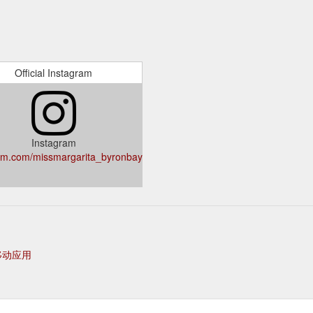
Official Instagram
Instagram
am.com/missmargarita_byronbay/
移动应用