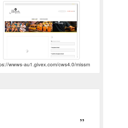
tps://wwws-au1.givex.com/cws4.0/missmargarita/e-gifts/