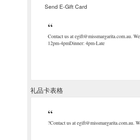
Send E-Gift Card
​Contact us at egift@missmargarita.com.au. We
12pm-4pmDinner: 4pm-Late
礼品卡表格
?Contact us at egift@missmargarita.com.au. We