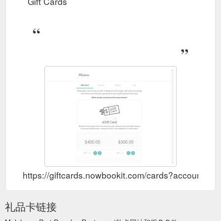
Gift Cards
https://giftcards.nowbookit.com/cards?account
礼品卡链接