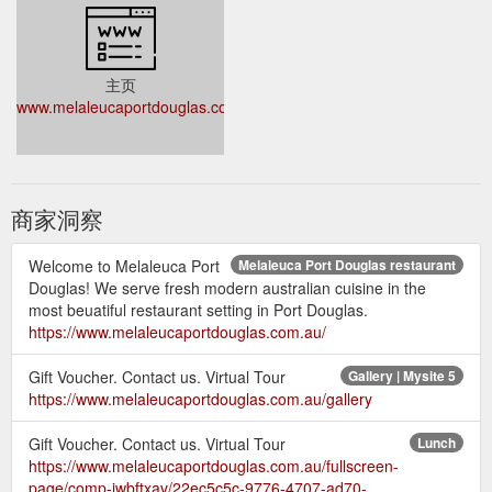
主页
www.melaleucaportdouglas.com.au
商家洞察
Welcome to Melaleuca Port
Melaleuca Port Douglas restaurant
Douglas! We serve fresh modern australian cuisine in the
most beuatiful restaurant setting in Port Douglas.
https://www.melaleucaportdouglas.com.au/
Gift Voucher. Contact us. Virtual Tour
Gallery | Mysite 5
https://www.melaleucaportdouglas.com.au/gallery
Gift Voucher. Contact us. Virtual Tour
Lunch
https://www.melaleucaportdouglas.com.au/fullscreen-
page/comp-jwbftxav/22ec5c5c-9776-4707-ad70-