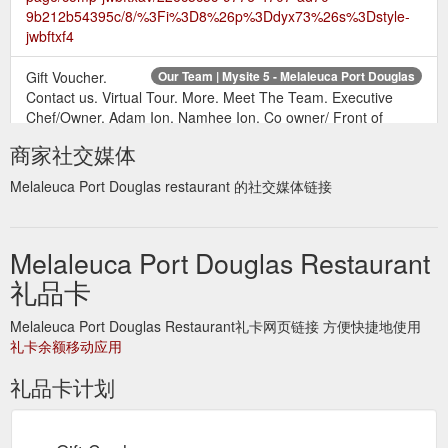
9b212b54395c/8/%3Fi%3D8%26p%3Ddyx73%26s%3Dstyle-
jwbftxf4
Gift Voucher.
Our Team | Mysite 5 - Melaleuca Port Douglas
Contact us. Virtual Tour. More. Meet The Team. Executive
Chef/Owner. Adam Ion. Namhee Ion. Co owner/ Front of
House ...
https://www.melaleucaportdouglas.com.au/our-team
商家社交媒体
Melaleuca Port Douglas restaurant 的社交媒体链接
Melaleuca Port Douglas Restaurant
礼品卡
Melaleuca Port Douglas Restaurant礼卡网页链接 方便快捷地使用
礼卡余额移动应用
礼品卡计划