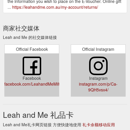
the information you wish to place on the E-Voucher. Online gift
...
https://leahandme.com.au/my-account/returns/
商家社交媒体
Leah and Me 的社交媒体链接
Official Facebook
Official Instagram
Facebook
Instagram
facebook.com/LeahandMeMilton/
instagram.com/p/Ca-
9QH5vsx4/
Leah and Me 礼品卡
Leah and Me礼卡网页链接 方便快捷地使用
礼卡余额移动应用