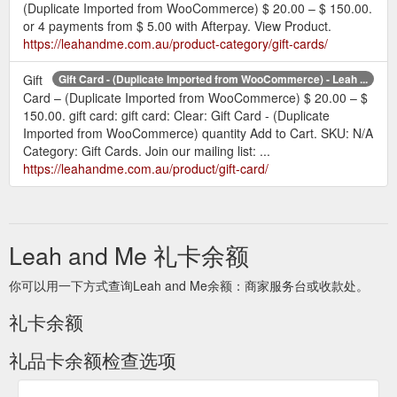
(Duplicate Imported from WooCommerce) $ 20.00 – $ 150.00.
or 4 payments from $ 5.00 with Afterpay. View Product.
https://leahandme.com.au/product-category/gift-cards/
Gift
Gift Card - (Duplicate Imported from WooCommerce) - Leah ...
Card – (Duplicate Imported from WooCommerce) $ 20.00 – $
150.00. gift card: gift card: Clear: Gift Card - (Duplicate
Imported from WooCommerce) quantity Add to Cart. SKU: N/A
Category: Gift Cards. Join our mailing list: ...
https://leahandme.com.au/product/gift-card/
Leah and Me 礼卡余额
你可以用一下方式查询Leah and Me余额：商家服务台或收款处。
礼卡余额
礼品卡余额检查选项