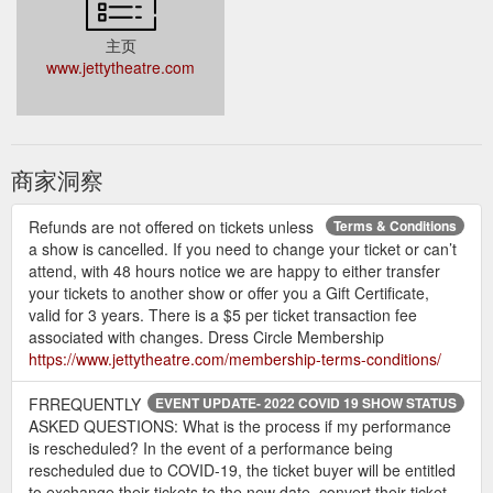
主页
www.jettytheatre.com
商家洞察
Refunds are not offered on tickets unless
Terms & Conditions
a show is cancelled. If you need to change your ticket or can’t
attend, with 48 hours notice we are happy to either transfer
your tickets to another show or offer you a Gift Certificate,
valid for 3 years. There is a $5 per ticket transaction fee
associated with changes. Dress Circle Membership
https://www.jettytheatre.com/membership-terms-conditions/
FRREQUENTLY
EVENT UPDATE- 2022 COVID 19 SHOW STATUS
ASKED QUESTIONS: What is the process if my performance
is rescheduled? In the event of a performance being
rescheduled due to COVID-19, the ticket buyer will be entitled
to exchange their tickets to the new date, convert their ticket