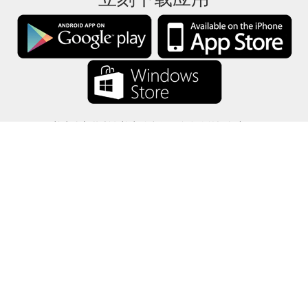
礼卡余额将所有礼卡信息仅保存在你的设备中。
关于
-
帮助
-
隐私
-
条款
-
语言
改变
©2012-2024 - 今日礼卡余额 - gcb.today - -au-east
所有产品名称、徽标、商标和品牌均为其各自所有者的财产。
本网站使用的所有公司，产品和服务名称仅用于识别目的。
该网站由独立社区运营，与各自的商标所有者没有关联或认可。
如果您有任何问题或疑问，请与我们联系。