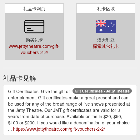
礼品卡网页
礼卡区域
购买礼卡
澳大利亚
www.jettytheatre.com/gift-
探索其它礼卡
vouchers-2-2/
礼品卡见解
Gift Certificates. Give the gift of
Gift Certificates - Jetty Theatre
entertainment. Gift certificates make a great present and can
be used for any of the broad range of live shows presented at
the Jetty Theatre. Our JMT gift certificates are valid for 3
years from date of purchase. Available online in $20, $50,
$100 or $200. If you would like a denomination of your choice
...
https://www.jettytheatre.com/gift-vouchers-2-2/