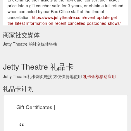
price into a gift voucher valid for 3 years, or obtain a full refund
when contacted by our Box Office staff at the time of
cancellation.
https://www.jettytheatre.com/event-update-get-
the-latest-information-on-recent-cancelled-postponed-shows/
商家社交媒体
Jetty Theatre 的社交媒体链接
Jetty Theatre 礼品卡
Jetty Theatre礼卡网页链接 方便快捷地使用
礼卡余额移动应用
礼品卡计划
Gift Certificates |