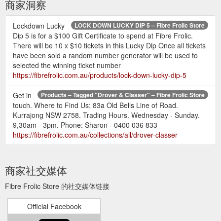
商家洞察
Lockdown Lucky
LOCK DOWN LUCKY DIP 5 – Fibre Frolic Store
Dip 5 is for a $100 Gift Certificate to spend at Fibre Frolic.
There will be 10 x $10 tickets in this Lucky Dip Once all tickets
have been sold a random number generator will be used to
selected the winning ticket number
https://fibrefrolic.com.au/products/lock-down-lucky-dip-5
Get in
Products – Tagged "Drover & Classer" – Fibre Frolic Store
touch. Where to Find Us: 83a Old Bells Line of Road.
Kurrajong NSW 2758. Trading Hours. Wednesday - Sunday.
9,30am - 3pm. Phone: Sharon - 0400 036 833
https://fibrefrolic.com.au/collections/all/drover-classer
商家社交媒体
Fibre Frolic Store 的社交媒体链接
Official Facebook