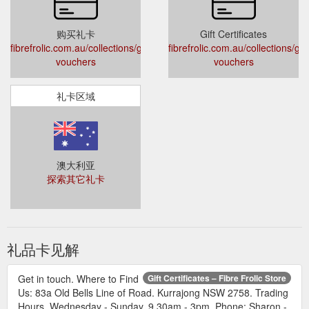
购买礼卡
Gift Certificates
fibrefrolic.com.au/collections/gift-
fibrefrolic.com.au/collections/gift
vouchers
vouchers
礼卡区域
澳大利亚
探索其它礼卡
礼品卡见解
Get in touch. Where to Find
Gift Certificates – Fibre Frolic Store
Us: 83a Old Bells Line of Road. Kurrajong NSW 2758. Trading
Hours. Wednesday - Sunday. 9,30am - 3pm. Phone: Sharon -