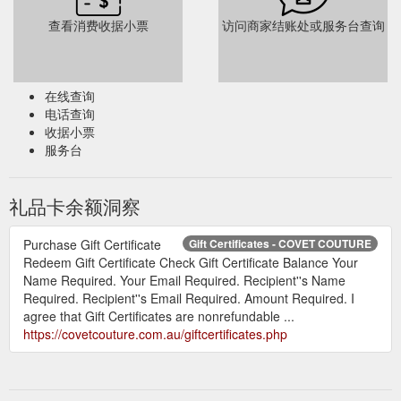
查看消费收据小票
访问商家结账处或服务台查询
在线查询
电话查询
收据小票
服务台
礼品卡余额洞察
Purchase Gift Certificate
Gift Certificates - COVET COUTURE
Redeem Gift Certificate Check Gift Certificate Balance Your
Name Required. Your Email Required. Recipient''s Name
Required. Recipient''s Email Required. Amount Required. I
agree that Gift Certificates are nonrefundable ...
https://covetcouture.com.au/giftcertificates.php