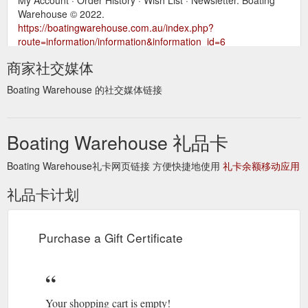
Warehouse © 2022.
https://boatingwarehouse.com.au/index.php?
route=information/information&information_id=6
商家社交媒体
Boating Warehouse 的社交媒体链接
Boating Warehouse 礼品卡
Boating Warehouse礼卡网页链接 方便快捷地使用
礼卡余额移动应用
礼品卡计划
Purchase a Gift Certificate
Your shopping cart is empty!