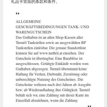
礼品卡背面的条款和条件。
ALLGEMEINE
GESCHÄFTSBEDINGUNGEN TANK- UND
WARENGUTSCHElN
Das Guthaben ist an allen Shop-Kassen aller
Turmöl Tankstellen sowie an ausgewählten BP
Tankstellen einlösbar. Die genaue Standortliste
können Sie auf www.turthöl.at einsehen.
(gcb.today#DFA82)
Der
Gutschein ist übertragbar. Eine Barablöse ist
ausgeschlossen.
(gcb.today#86BB1).
Getätigte Einkäufe werden vom
Guthaben abgezogen. Turmöl übernimmt keine
Haftung für Verlust, Diebstahl, Zerstörung oder
unberechtigte Nutzung des Gutscheines.
(gcb.today#C2179).
Die
Gutscheine verlieren nach drei Jahren ab Ausgabe
bzw. ab Wiederaufladung ihre Gültigkeit. Turmöl
behält sich vor, eine Zahlung mit dieser Karte im
Einzelfall abzulehnen, wenn die Zahlung
aufgrund einer technischen Störung nicht möglich