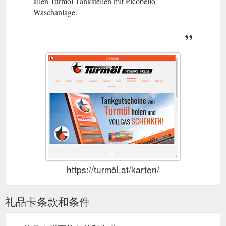
allen Turmöl Tankstellen mit Picobello
Waschanlage.
https://turmöl.at/karten/
礼品卡条款和条件