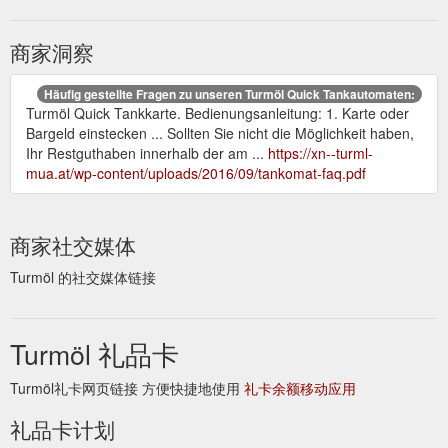
商家洞察
Häufig gestellte Fragen zu unseren Turmöl Quick Tankautomaten:
Turmöl Quick Tankkarte. Bedienungsanleitung: 1. Karte oder
Bargeld einstecken ... Sollten Sie nicht die Möglichkeit haben,
Ihr Restguthaben innerhalb der am ...
https://xn--turml-
mua.at/wp-content/uploads/2016/09/tankomat-faq.pdf
商家社交媒体
Turmöl 的社交媒体链接
Turmöl 礼品卡
Turmöl礼卡网页链接 方便快捷地使用
礼卡余额移动应用
礼品卡计划