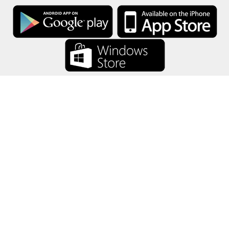
礼卡余额将所有礼卡信息仅保存在你的设备中。
关于
-
帮助
-
隐私
-
条款
-
语言
改变
©2012-2024 - 今日礼卡余额 - gcb.today - -au-east
所有产品名称、徽标、商标和品牌均为其各自所有者的财产。
本网站使用的所有公司，产品和服务名称仅用于识别目的。
该网站由独立社区运营，与各自的商标所有者没有关联或认可。
如果您有任何问题或疑问，请与我们联系。