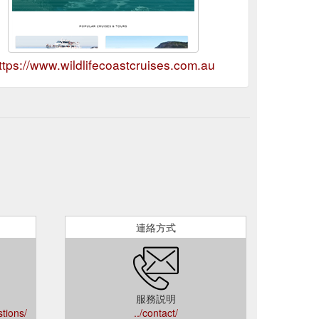
ttps://www.wildlifecoastcruises.com.au
連絡方式
服務説明
tions/
../contact/