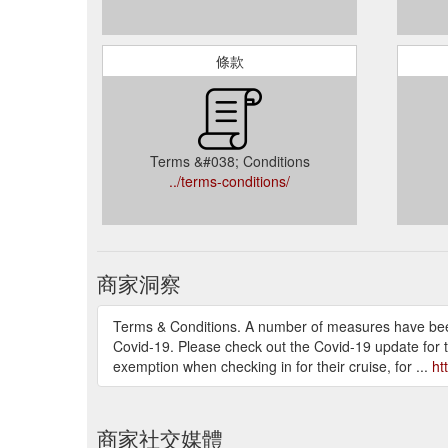
條款
Terms &#038; Conditions
../terms-conditions/
商家洞察
Terms & Conditions. A number of measures have been p
Covid-19. Please check out the Covid-19 update for 
exemption when checking in for their cruise, for ...
ht
商家社交媒體