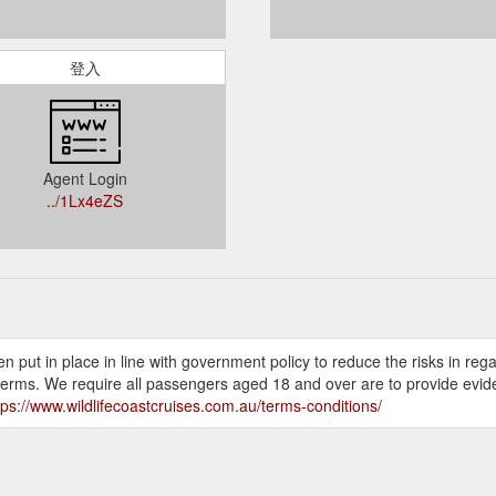
登入
Agent Login
../1Lx4eZS
ut in place in line with government policy to reduce the risks in rega
terms. We require all passengers aged 18 and over are to provide evide
tps://www.wildlifecoastcruises.com.au/terms-conditions/