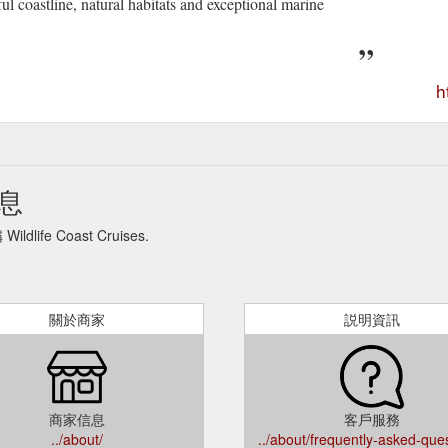
ul coastline, natural habitats and exceptional marine
h
信息
 Coast Cruises.
關於商家
説明資訊
商家信息
客戶服務
../about/
../about/frequently-asked-ques