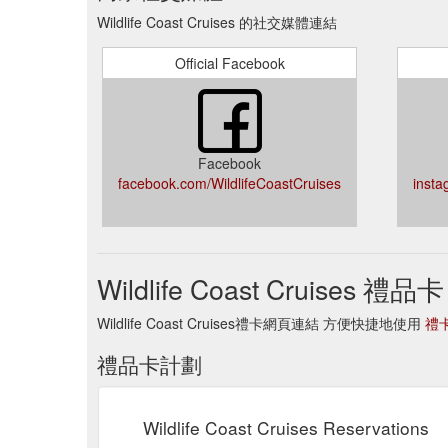
Wildlife Coast Cruises 的社交媒體連結
Official Facebook
Facebook
facebook.com/WildlifeCoastCruises
insta
Wildlife Coast Cruises 禮品卡
Wildlife Coast Cruises禮卡網頁連結 方便快捷地使用
禮
禮品卡計劃
Wildlife Coast Cruises Reservations