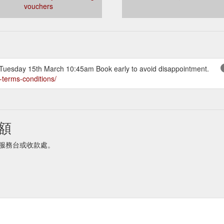
vouchers
: Tuesday 15th March 10:45am Book early to avoid disappointment.
-terms-conditions/
餘額
：商家服務台或收款處。