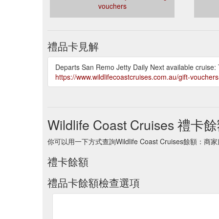
vouchers
禮品卡見解
Departs San Remo Jetty Daily Next available cruise
https://www.wildlifecoastcruises.com.au/gift-vouchers
Wildlife Coast Cruises 禮卡
你可以用一下方式查詢Wildlife Coast Cruises餘額
禮卡餘額
禮品卡餘額檢查選項