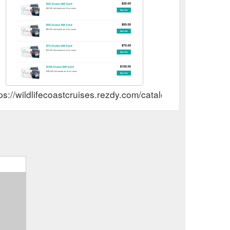
ps://wildlifecoastcruises.rezdy.com/catalog/396901/gift-