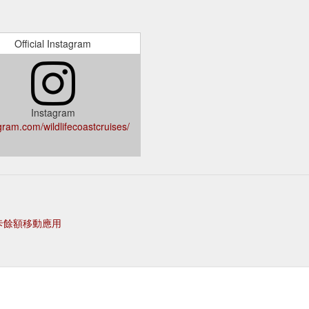
Official Instagram
Instagram
gram.com/wildlifecoastcruises/
卡餘額移動應用