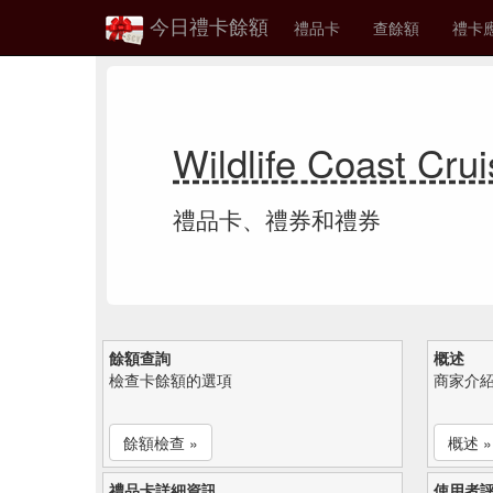
今日禮卡餘額
禮品卡
查餘額
禮卡
Wildlife Coast 
禮品卡、禮券和禮券
餘額查詢
概述
檢查卡餘額的選項
商家介
餘額檢查 »
概述 »
禮品卡詳細資訊
使用者