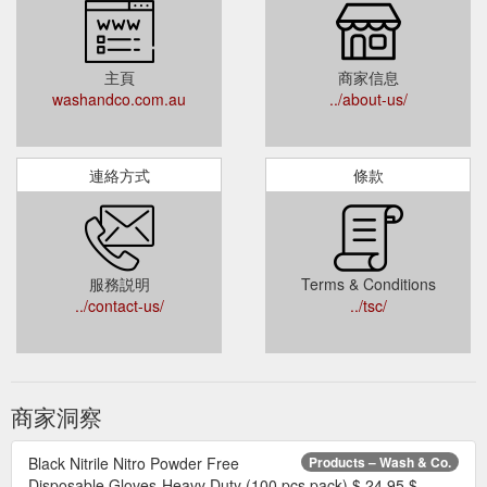
主頁
商家信息
washandco.com.au
../about-us/
連絡方式
條款
服務説明
Terms & Conditions
../contact-us/
../tsc/
商家洞察
Black Nitrile Nitro Powder Free
Products – Wash & Co.
Disposable Gloves-Heavy Duty (100 pcs pack) $ 24.95 $