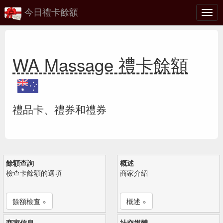
今日禮卡餘額
切
換
WA Massage 禮卡餘額
禮品卡、禮券和禮券
餘額查詢
概述
檢查卡餘額的選項
商家介紹
餘額檢查 »
概述 »
商家信息
社交媒體