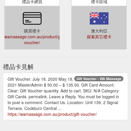
禮品卡網頁
禮卡區域
購買禮卡
澳大利亞
wamassage.com.au/product/gift-
探索其它禮卡
voucher/
禮品卡見解
Gift Voucher. July 18, 2020 May 18,
Gift Voucher - WA Massage
2021 MasterAdmin $ 50.00 – $ 135.00. Gift Card Amount:
Clear: Gift Voucher quantity. Add to cart. SKU: N/A Category:
Gift Cards. permalink. Leave a Reply. You must be logged in
to post a comment. Contact Us. Location: Unit 139, 2 Signal
Terrace, Cockburn Central ...
https://wamassage.com.au/product/gift-voucher/