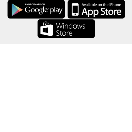
禮卡餘額將所有禮卡資訊僅保存在你的設備中。
關於
-
説明
-
隱私
-
條款
-
語言
改變
©2012-2024 - 今日禮卡餘額 - gcb.today - -au-east
所有產品名稱、徽標、商標和品牌均為其各自所有者的財產。
本網站使用的所有公司，產品和服務名稱僅用於識別目的。
該網站由獨立社區運營，與各自的商標擁有者沒有關聯或認可。
如果您有任何問題或疑問，請與我們聯繫。