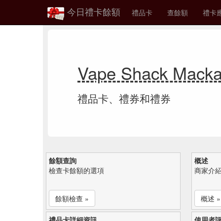
今日禮卡餘額
禮品卡
查餘額
禮卡
Vape Shack Ma
禮品卡、禮券和禮券
餘額查詢
概述
檢查卡餘額的選項
商家介
餘額檢查 »
概述 »
禮品卡詳細資訊
使用者