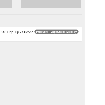
0 Drip Tip - Silicone.
Products - VapeShack Mackay