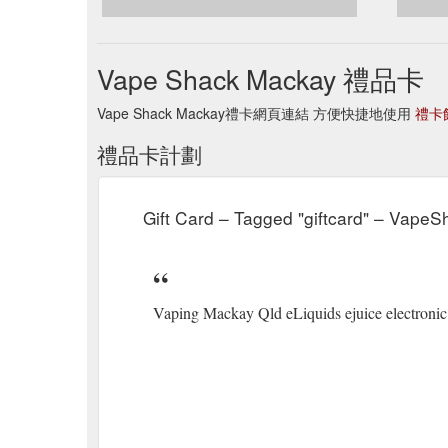
Vape Shack Mackay 禮品卡
Vape Shack Mackay禮卡網頁連結 方便快捷地使用
禮卡
禮品卡計劃
Gift Card – Tagged "giftcard" – Vape
Vaping Mackay Qld eLiquids ejuice electronic 