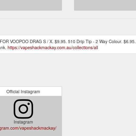
OR VOOPOO DRAG S / X. $9.95. 510 Drip Tip - 2 Way Colour. $6.95. 51
ank.
https://vapeshackmackay.com.au/collections/all
Official Instagram
Instagram
agram.com/vapeshackmackay/