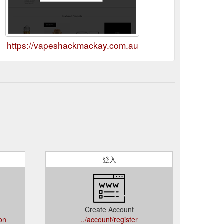
https://vapeshackmackay.com.au
登入
Create Account
ion
../account/register