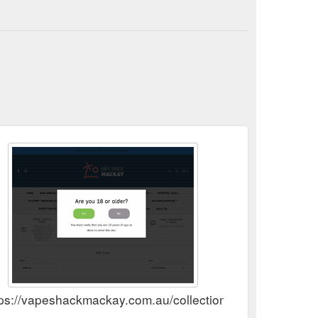
ps://vapeshackmackay.com.au/collections/gift-card/giftca