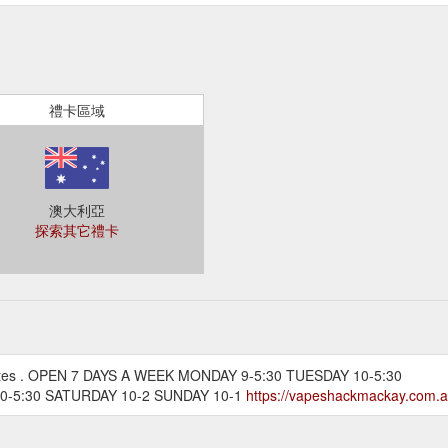
禮卡區域
澳大利亞
探索其它禮卡
arettes . OPEN 7 DAYS A WEEK MONDAY 9-5:30 TUESDAY 10-5:30
0-5:30 SATURDAY 10-2 SUNDAY 10-1
https://vapeshackmackay.com.au/