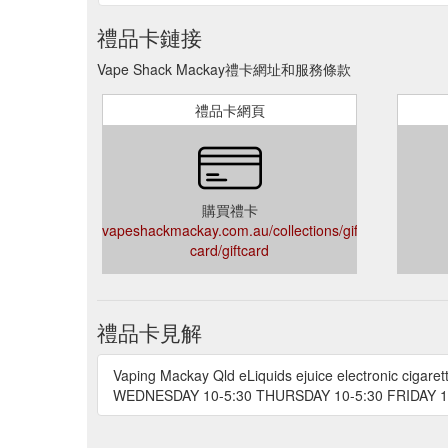
禮品卡鏈接
Vape Shack Mackay禮卡網址和服務條款
禮品卡網頁
購買禮卡
vapeshackmackay.com.au/collections/gift-
card/giftcard
禮品卡見解
Vaping Mackay Qld eLiquids ejuice electronic cig
WEDNESDAY 10-5:30 THURSDAY 10-5:30 FRIDAY 1