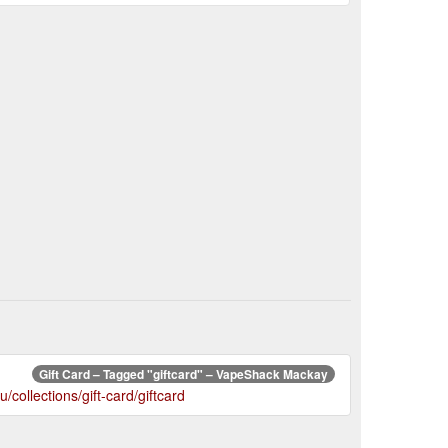
Gift Card – Tagged "giftcard" – VapeShack Mackay
collections/gift-card/giftcard