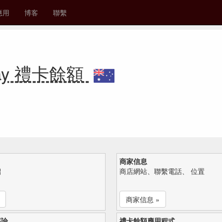
應用
博客
聯繫
ckay 禮卡餘額
商家信息
紹
商店網站、聯繫電話、 位置
商家信息 »
評論
禮卡餘額應用程式