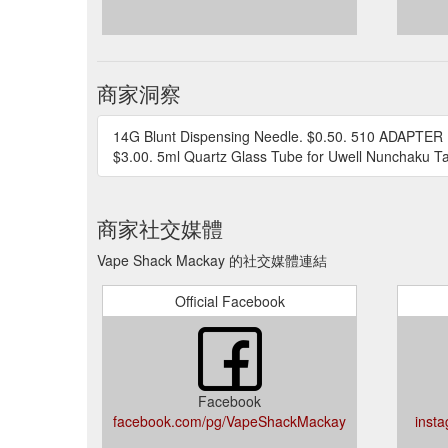
商家洞察
14G Blunt Dispensing Needle. $0.50. 510 ADAPTER F
$3.00. 5ml Quartz Glass Tube for Uwell Nunchaku T
商家社交媒體
Vape Shack Mackay 的社交媒體連結
Official Facebook
Facebook
facebook.com/pg/VapeShackMackay
inst