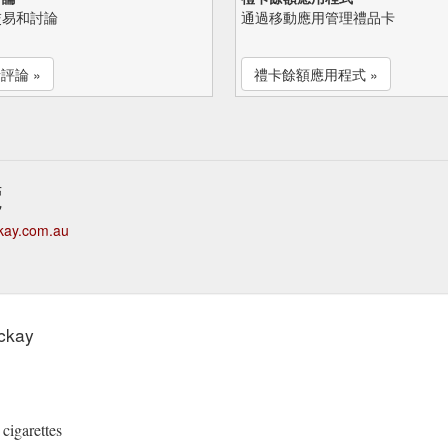
交易和討論
通過移動應用管理禮品卡
評論 »
禮卡餘額應用程式 »
覽
kay.com.au
ckay
cigarettes