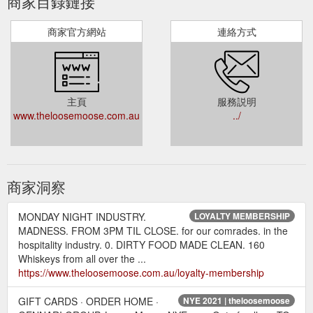
商家目錄鏈接
商家官方網站
連絡方式
主頁
服務説明
www.theloosemoose.com.au
../
商家洞察
MONDAY NIGHT INDUSTRY.
LOYALTY MEMBERSHIP
MADNESS. FROM 3PM TIL CLOSE. for our comrades. in the
hospitality industry. 0. DIRTY FOOD MADE CLEAN. 160
Whiskeys from all over the ...
https://www.theloosemoose.com.au/loyalty-membership
GIFT CARDS · ORDER HOME ·
NYE 2021 | theloosemoose