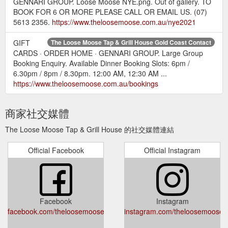
GENNARI GROUP. Loose Moose NYE.png. Out of gallery. TO
BOOK FOR 6 OR MORE PLEASE CALL OR EMAIL US. (07)
5613 2356.
https://www.theloosemoose.com.au/nye2021
GIFT
The Loose Moose Tap & Grill House Gold Coast Contact
CARDS · ORDER HOME · GENNARI GROUP. Large Group
Booking Enquiry. Available Dinner Booking Slots: 6pm /
6.30pm / 8pm / 8.30pm. 12:00 AM, 12:30 AM ...
https://www.theloosemoose.com.au/bookings
商家社交媒體
The Loose Moose Tap & Grill House 的社交媒體連結
Official Facebook
Official Instagram
Facebook
Instagram
facebook.com/theloosemoose.gc/
instagram.com/theloosemoose.g