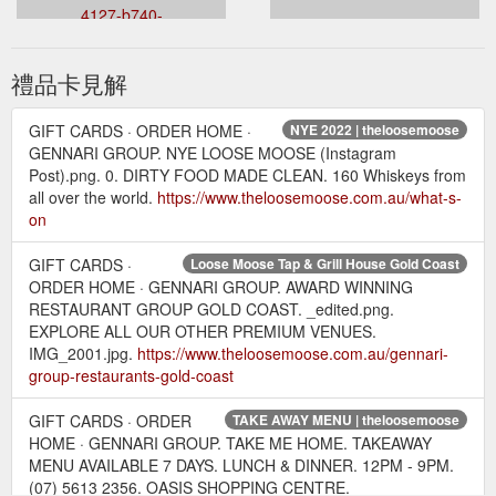
4127-b740-
2954941fc530&venueid=921&theme=dark&accent=157,157,157
禮品卡見解
GIFT CARDS · ORDER HOME ·
NYE 2022 | theloosemoose
GENNARI GROUP. NYE LOOSE MOOSE (Instagram
Post).png. 0. DIRTY FOOD MADE CLEAN. 160 Whiskeys from
all over the world.
https://www.theloosemoose.com.au/what-s-
on
GIFT CARDS ·
Loose Moose Tap & Grill House Gold Coast
ORDER HOME · GENNARI GROUP. AWARD WINNING
RESTAURANT GROUP GOLD COAST. _edited.png.
EXPLORE ALL OUR OTHER PREMIUM VENUES.
IMG_2001.jpg.
https://www.theloosemoose.com.au/gennari-
group-restaurants-gold-coast
GIFT CARDS · ORDER
TAKE AWAY MENU | theloosemoose
HOME · GENNARI GROUP. TAKE ME HOME. TAKEAWAY
MENU AVAILABLE 7 DAYS. LUNCH & DINNER. 12PM - 9PM.
(07) 5613 2356. OASIS SHOPPING CENTRE.