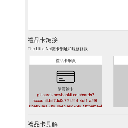
禮品卡鏈接
The Little Nel禮卡網址和服務條款
禮品卡網頁
購買禮卡
giftcards.nowbookit.com/cards?
accountid=f7dc0c72-f214-4ef1-a29f-
0be828ea5390&venueid=5661&theme=light&accent=9
禮品卡見解