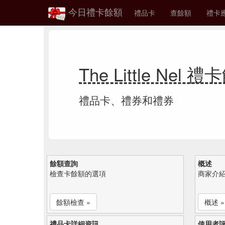
今日禮卡餘額
禮品卡
查餘額
禮卡
The Little Nel 
禮品卡、禮券和禮券
餘額查詢
概述
檢查卡餘額的選項
商家介
餘額檢查 »
概述 »
禮品卡詳細資訊
使用者