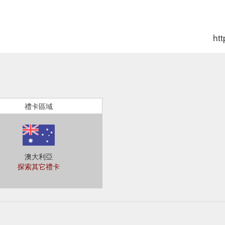
ht
禮卡區域
澳大利亞
探索其它禮卡
4,149,206