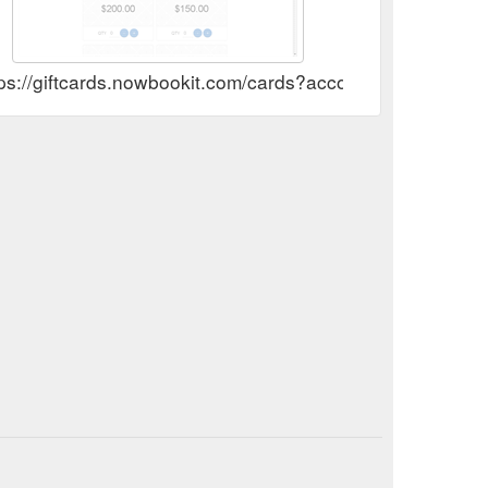
tps://giftcards.nowbookit.com/cards?accountid=f7dc0c