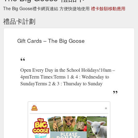
The Big Goose禮卡網頁連結 方便快捷地使用
禮卡餘額移動應用
禮品卡計劃
Gift Cards – The Big Goose
Open Every Day in the School Holidays!10am –
4pmTerm Times:Terms 1 & 4 : Wednesday to
SundayTerms 2 & 3 : Thursday to Sunday