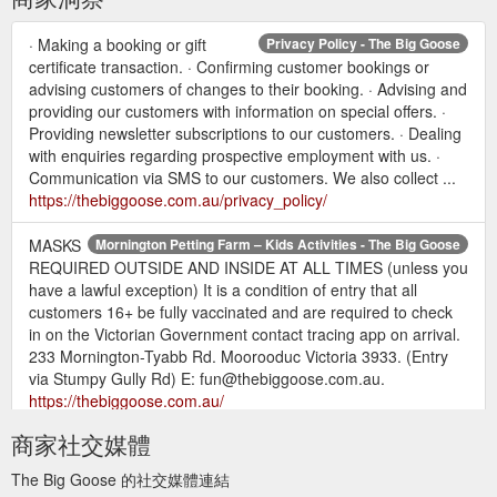
· Making a booking or gift
Privacy Policy - The Big Goose
certificate transaction. · Confirming customer bookings or
advising customers of changes to their booking. · Advising and
providing our customers with information on special offers. ·
Providing newsletter subscriptions to our customers. · Dealing
with enquiries regarding prospective employment with us. ·
Communication via SMS to our customers. We also collect ...
https://thebiggoose.com.au/privacy_policy/
MASKS
Mornington Petting Farm – Kids Activities - The Big Goose
REQUIRED OUTSIDE AND INSIDE AT ALL TIMES (unless you
have a lawful exception) It is a condition of entry that all
customers 16+ be fully vaccinated and are required to check
in on the Victorian Government contact tracing app on arrival.
233 Mornington-Tyabb Rd. Moorooduc Victoria 3933. (Entry
via Stumpy Gully Rd) E: fun@thebiggoose.com.au.
https://thebiggoose.com.au/
商家社交媒體
The Big Goose 的社交媒體連結