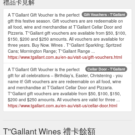
禮品卡見解
A T’Gallant Gift Voucher is the perfect
Gift Vouchers - T’Gallant
gift this festive season. Gift vouchers are are redeemable on
all food, wine and merchandise at T’Gallant Cellar Door and
Pizzeria. T''Gallant gift vouchers are available from $50, $100,
$150, $200 and $250 amounts. All vouchers are available for
three years. Buy Now. Wines . T''Gallant Sparkling; Spritzed
Cans; Mornington Range; T''Gallant Range ...
https://www.tgallant.com.au/en-au/visit-us/gift-vouchers.html
A T’Gallant Gift Voucher is the perfect
Cellar Door - T’Gallant
gift for all celebrations – Birthday’s, Easter, Christening - you
name it! Gift vouchers are are redeemable on all food, wine
and merchandise at T’Gallant Cellar Door and Pizzaria.
T''Gallant gift vouchers are available from $50, $100, $150,
$200 and $250 amounts. All vouchers are valid for three ...
https://www.tgallant.com.au/en-au/visit-us/cellar-door.html
T''Gallant Wines 禮卡餘額