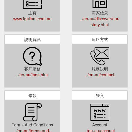
主頁
商家信息
www.tgallant.com.au
../en-au/discover/our-
story.html
説明資訊
連絡方式
客戶服務
服務説明
../en-au/faqs.html
../en-au/contact
條款
登入
Terms And Conditions
Account
../en-au/terms-and-
../en-au/account