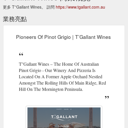
更多 T''Gallant Wines。 訪問
https://www.tgallant.com.au
業務亮點
Pioneers Of Pinot Grigio | T’Gallant Wines
T''Gallant Wines – The Home Of Australian
Pinot Grigio - Our Winery And Pizzeria Is
Located On A Former Apple Orchard Nestled
Amongst The Rolling Hills Of Main Ridge, Red
Hill On The Mornington Peninsula.