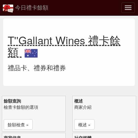
今日禮卡餘額
切
換
T''Gallant Wines 禮卡餘
額
禮品卡、禮券和禮券
餘額查詢
概述
檢查卡餘額的選項
商家介紹
餘額檢查 »
概述 »
商家信息
社交媒體