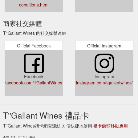
conditions.html
商家社交媒體
T''Gallant Wines 的社交媒體連結
Official Facebook
Official Instagram
Facebook
Instagram
facebook.com/TGallantWines
instagram.com/tgallantwines/
T''Gallant Wines 禮品卡
T''Gallant Wines禮卡網頁連結 方便快捷地使用
禮卡餘額移動應用