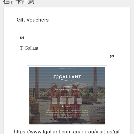
禮品卡計劃
Gift Vouchers
T''Gallant
https://www.tgallant.com.au/en-au/visit-us/gift-vou